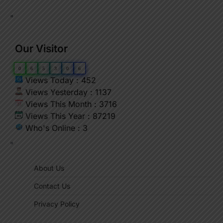
"
Our Visitor
0
6
5
3
0
6
Views Today : 452
Views Yesterday : 1137
Views This Month : 3716
Views This Year : 87219
Who's Online : 3
"
About Us
Contact Us
Privacy Policy