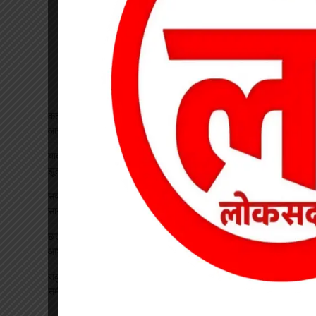
कटघोरा थाना के आरक्षक प्रदीप राठौर एवं रामधन पटेल रिश्वतखोरी के
आरोप मे निलंबित
यादव समाज महिला संगठन ने जिला अध्यक्ष का किया भव्य स्वागत, सावन
झूला उत्सव का दिया आमंत्रण
सकरिया हाईस्कूल में “एक पेड़ मां के नाम” अभियान के तहत रोपे गए 50
सागौन सहित कई छायादार व फलदार पौधे
छत्तीसगढ़ में 1460 गौधाम होंगे स्थापित, बेसहारा मवेशियों को मिलेगा सुरक्षित
आश्रय
संकुल स्तरीय बैठक में शैक्षणिक प्रगति व स्वतंत्रता दिवस तैयारियों की हुई
समीक्षा