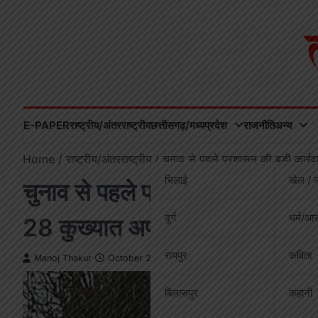
Skip
to
content
E-PAPER
राष्ट्रीय/अंतरराष्ट्रीय
छत्तीसगढ़/मध्यप्रदेश
राजनीति
अन्य
Home
राष्ट्रीय/अंतरराष्ट्रीय
चुनाव से पहले प्रशासन की बड़ी कार्र
भिलाई
खेल / व
चुनाव से पहले प्रशासन की बड़ी कार्
दुर्ग
धर्म/आस
28 कुख्यात अपराधी भागलपुर जेल 
रायपुर
कविता
Manoj Thakur
October 27, 2025
बिलासपुर
कहानी