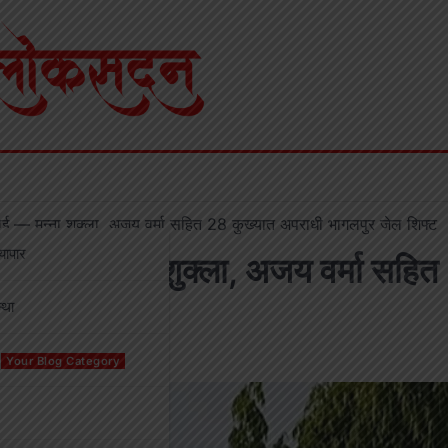
वाई — मुन्ना शुक्ला, अजय वर्मा सहित 28 कुख्यात अपराधी भागलपुर जेल शिफ्ट
्यापार
रवाई — मुन्ना शुक्ला, अजय वर्मा सहित
्था
शिफ्ट
Your Blog Category