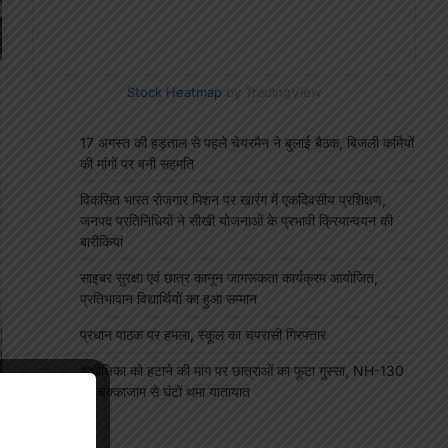
Stock Heatmap
by TradingView
17 अगस्त की हड़ताल से पहले चेयरमैन ने बुलाई बैठक, बिजली कर्मियों
की मांगों पर बनी सहमति
विकसित भारत रोजगार मिशन पर खारंग में एकदिवसीय प्रशिक्षण,
जनपद प्रतिनिधियों ने सीखी योजनाओं के प्रभावी क्रियान्वयन की
बारीकियां
साइबर सुरक्षा एवं छात्र कानून जागरूकता कार्यक्रम आयोजित,
प्रतिभावान विद्यार्थियों का हुआ सम्मान
प्रधान पाठक पर हमला, स्कूल का चपरासी गिरफ्तार
अधीक्षिका को हटाने की मांग पर छात्राओं का फूटा गुस्सा, NH-130
पर चक्काजाम से घंटों थमा यातायात
"