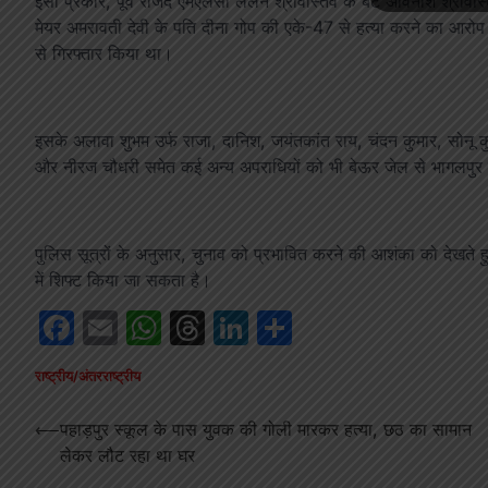
इसी प्रकार, पूर्व राजद एमएलसी ललन श्रीवास्तव के बेटे अविनाश श्रीव
मेयर अमरावती देवी के पति दीना गोप की एके-47 से हत्या करने का आरोप है।
से गिरफ्तार किया था।
इसके अलावा शुभम उर्फ राजा, दानिश, जयंतकांत राय, चंदन कुमार, सोनू कुम
और नीरज चौधरी समेत कई अन्य अपराधियों को भी बेऊर जेल से भागलपुर 
पुलिस सूत्रों के अनुसार, चुनाव को प्रभावित करने की आशंका को देखते हुए
में शिफ्ट किया जा सकता है।
Facebook
Email
WhatsApp
Threads
LinkedIn
Share
राष्ट्रीय/अंतरराष्ट्रीय
Post
⟵
पहाड़पुर स्कूल के पास युवक की गोली मारकर हत्या, छठ का सामान
लेकर लौट रहा था घर
navigation