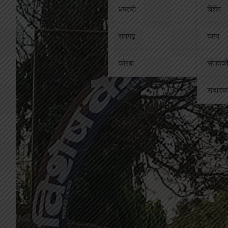
धमतरी
विशेष
रायगढ़
व्यंग्य
कोरबा
संपादक
साक्षात्