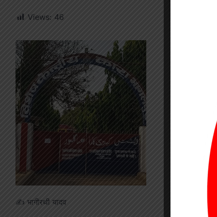
Views:
46
✍️ भागीरथी यादव