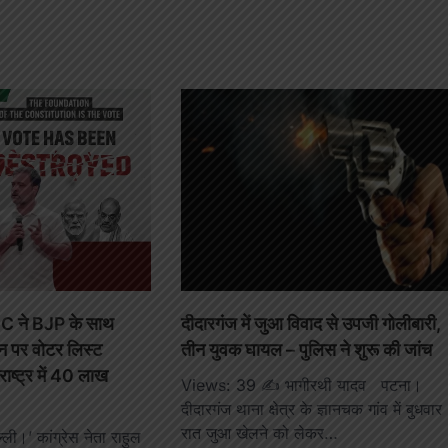
EC ने BJP के साथ
दीदारगंज में जुआ विवाद से उपजी गोलीबारी,
ीन पर वोटर लिस्ट
तीन युवक घायल – पुलिस ने शुरू की जांच
ाष्ट्र में 40 लाख
Views: 39 ✍️ भागीरथी यादव पटना।
दीदारगंज थाना क्षेत्र के ज्ञानचक गांव में बुधवार
रात जुआ खेलने को लेकर…
ी।’ कांग्रेस नेता राहुल