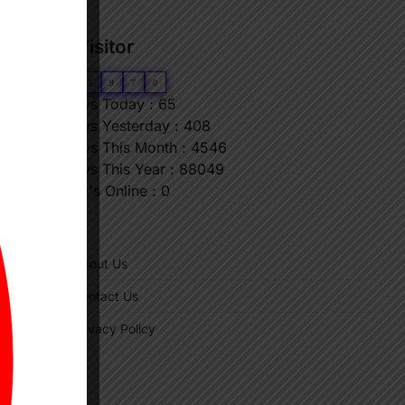
Our Visitor
0
6
5
9
7
0
Views Today : 65
Views Yesterday : 408
Views This Month : 4546
Views This Year : 88049
Who's Online : 0
"
About Us
Contact Us
Privacy Policy