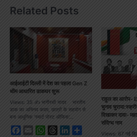
Related Posts
आईआईटी दिल्ली में देश का पहला Gen Z
थीम आधारित डाकघर शुरू
राहुल का आरोप- 
Views: 35 ✍️ भागीरथी यादव भारतीय
चुनाव चुराया:स्क्र
डाक का अभिनव कदम, छात्रों के सहयोग से
दिखाकर दावा- महार
बना आधुनिक ‘स्मार्ट पोस्ट ऑफिस’…
संदिग्ध नाम
Facebook
Email
WhatsApp
Threads
LinkedIn
Share
Views: 67 नई दिल्ल