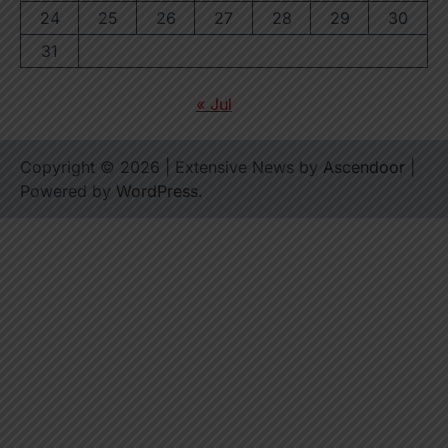
24
25
26
27
28
29
30
31
« Jul
Copyright © 2026
| Extensive News by
Ascendoor
|
Powered by
WordPress
.