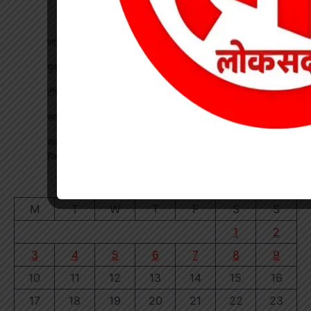
साइबर सेल की बड़ी सफलता, 1250 मोबाइल पहुंचे असली मालिकों तक
युवती से मारपीट कर मोबाइल लूटने वाला आरोपी गिरफ्तार
टीपी नगर में ऑटो चालकों की बैठक, यातायात नियमों के पालन पर जोर
सागौन तस्करी पर वन विभाग की कार्रवाई, तीन गोलों से लदी वेन जब्त
सदस्यता सत्यापन को लेकर एचएमएस की बैठक, पदाधिकारियों को सौंपी
जिम्मेदारी
August 2026
M
T
W
T
F
S
S
1
2
3
4
5
6
7
8
9
10
11
12
13
14
15
16
17
18
19
20
21
22
23