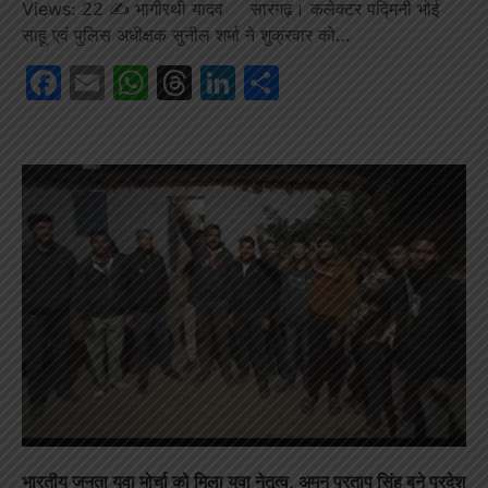
Views: 22 ✍️ भागीरथी यादव सारंगढ़। कलेक्टर पद्मिनी भोई
साहू एवं पुलिस अधीक्षक सुनील शर्मा ने शुक्रवार को…
Facebook
Email
WhatsApp
Threads
LinkedIn
Share
भारतीय जनता युवा मोर्चा को मिला युवा नेतृत्व, अमन प्रताप सिंह बने प्रदेश