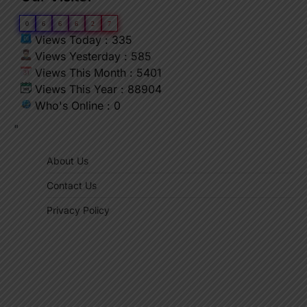
0
6
6
6
2
7
Views Today : 335
Views Yesterday : 585
Views This Month : 5401
Views This Year : 88904
Who's Online : 0
"
About Us
Contact Us
Privacy Policy