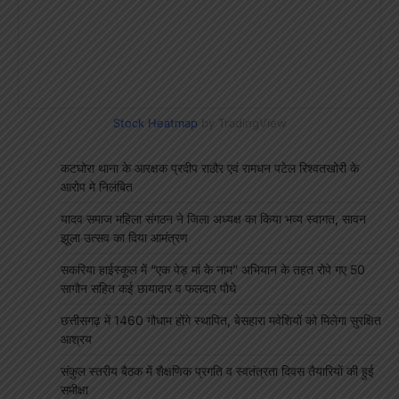
Stock Heatmap
by TradingView
कटघोरा थाना के आरक्षक प्रदीप राठौर एवं रामधन पटेल रिश्वतखोरी के
आरोप मे निलंबित
यादव समाज महिला संगठन ने जिला अध्यक्ष का किया भव्य स्वागत, सावन
झूला उत्सव का दिया आमंत्रण
सकरिया हाईस्कूल में “एक पेड़ मां के नाम” अभियान के तहत रोपे गए 50
सागौन सहित कई छायादार व फलदार पौधे
छत्तीसगढ़ में 1460 गौधाम होंगे स्थापित, बेसहारा मवेशियों को मिलेगा सुरक्षित
आश्रय
संकुल स्तरीय बैठक में शैक्षणिक प्रगति व स्वतंत्रता दिवस तैयारियों की हुई
समीक्षा