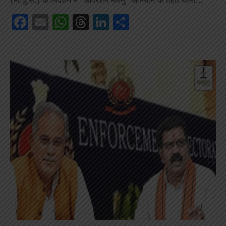
Facebook
Email
WhatsApp
Threads
LinkedIn
Share