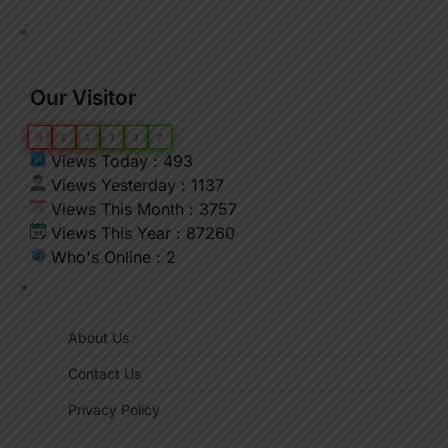
"
Our Visitor
0
6
5
3
3
7
Views Today : 493
Views Yesterday : 1137
Views This Month : 3757
Views This Year : 87260
Who's Online : 2
"
About Us
Contact Us
Privacy Policy