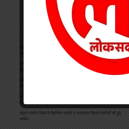
कटघोरा थाना के आरक्षक प्रदीप राठौर एवं रामधन पटेल रिश्वतखोरी के
आरोप मे निलंबित
यादव समाज महिला संगठन ने जिला अध्यक्ष का किया भव्य स्वागत, सावन
झूला उत्सव का दिया आमंत्रण
सकरिया हाईस्कूल में “एक पेड़ मां के नाम” अभियान के तहत रोपे गए 50
सागौन सहित कई छायादार व फलदार पौधे
छत्तीसगढ़ में 1460 गौधाम होंगे स्थापित, बेसहारा मवेशियों को मिलेगा सुरक्षित
आश्रय
संकुल स्तरीय बैठक में शैक्षणिक प्रगति व स्वतंत्रता दिवस तैयारियों की हुई
समीक्षा