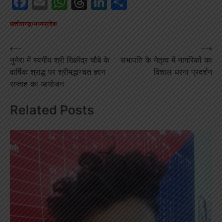
Facebook
Email
WhatsApp
Threads
LinkedIn
Share
छत्तीसगढ़/मध्यप्रदेश
Post
⟵
⟶
नुनेरा में स्वर्गीय श्री खिलेंद्र चौबे के
सभापति के नेतृत्व में नागरिकों का
navigation
वार्षिक श्राद्ध पर श्रीमद्भागवत ज्ञान
विशाल धरना प्रदर्शन
सप्ताह का आयोजन
Related Posts