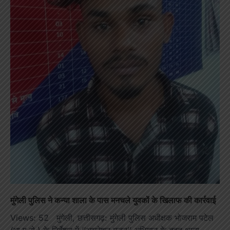
मुंगेली पुलिस ने कन्या शाला के पास मनचले युवकों के खिलाफ की कार्रवाई
Views: 52 मुंगेली, छत्तीसगढ़: मुंगेली पुलिस अधीक्षक भोजराम पटेल
(भा.पु.से.) के निर्देशन में ‘‘आपरेशन मजनु’’ अभियान के तहत थाना…