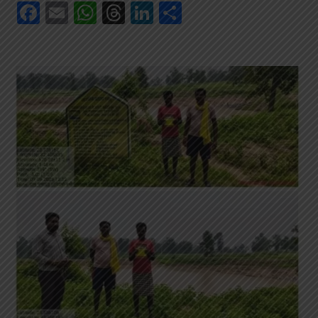
Facebook
Email
WhatsApp
Threads
LinkedIn
Share