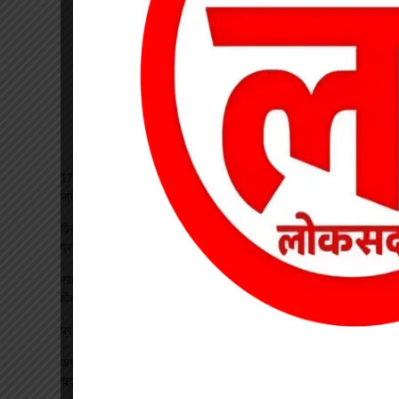
17 अगस्त की हड़ताल से पहले चेयरमैन ने बुलाई बैठक, बिजली कर्मियों की
मांगों पर बनी सहमति
विकसित भारत रोजगार मिशन पर खारंग में एकदिवसीय प्रशिक्षण, जनपद
प्रतिनिधियों ने सीखी योजनाओं के प्रभावी क्रियान्वयन की बारीकियां
साइबर सुरक्षा एवं छात्र कानून जागरूकता कार्यक्रम आयोजित, प्रतिभावान
विद्यार्थियों का हुआ सम्मान
प्रधान पाठक पर हमला, स्कूल का चपरासी गिरफ्तार
अधीक्षिका को हटाने की मांग पर छात्राओं का फूटा गुस्सा, NH-130 पर
चक्काजाम से घंटों थमा यातायात