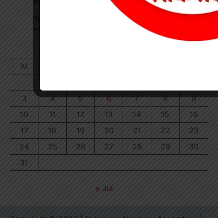
चक्काजाम से घंटों थमा यातायात
शिक्षक बने कलेक्टर: कक्षा में पढ़ाया भौतिकी, 100% रिजल्ट पर इसरो
भ्रमण का दिया तोहफा
August 2026
M
T
W
T
F
S
S
1
2
3
4
5
6
7
8
9
10
11
12
13
14
15
16
17
18
19
20
21
22
23
24
25
26
27
28
29
30
31
« Jul