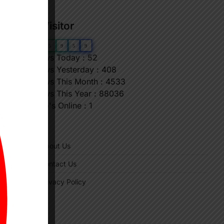
Our Visitor
0
6
5
9
5
9
Views Today : 52
Views Yesterday : 408
Views This Month : 4533
Views This Year : 88036
Who's Online : 1
"
About Us
Contact Us
Privacy Policy
।