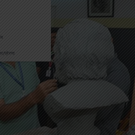
ीय
कार/प्रेरणा