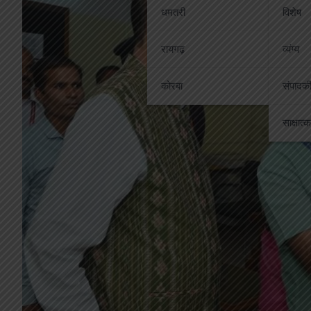
धमतरी
विशेष
रायगढ़
व्यंग्य
कोरबा
संपादक
साक्षात्