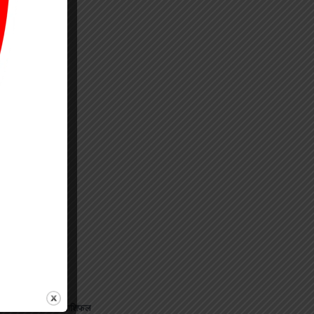
े
⟶
जानिए अपना राशिफल