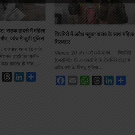
ट: सड़क हादसे में महिला
चिरमिरी में अवैध महुआ शराब के साथ महिला
 मौत, जांच में जुटी पुलिस
गिरफ्तार
कटघोरा थाना क्षेत्र के
Views: 20 ✍️ भागीरथी यादव चिरमिरी
नेशनल हाइवे पर पाली-
(एमसीबी): जिला एमसीबी के चिरमिरी क्षेत्र में
आज बड़ा हादसा हो गया।…
अवैध नशे के विरुद्ध पुलिस…
book
ail
WhatsApp
Threads
LinkedIn
Share
Facebook
Email
WhatsAp
Thread
Link
S