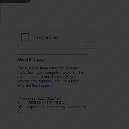
p
s
edIn
hare