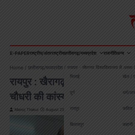
Skip
to
content
E-PAPER
राष्ट्रीय/अंतरराष्ट्रीय
छत्तीसगढ़/मध्यप्रदेश
राजनीति
अन्य
Home
छत्तीसगढ़/मध्यप्रदेश
रायपुर : खैरागढ़ विश्वविद्यालय में असम 
भिलाई
खेल / व
रायपुर : खैरागढ़ विश्वविद्यालय में 
दुर्ग
धर्म/आस
चौधरी की कांस्य प्रतिमा का निर्माण
रायपुर
कविता
Manoj Thakur
August 25, 2025
बिलासपुर
कहानी