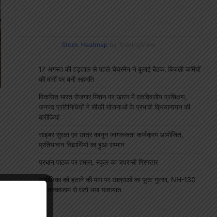
Stock Heatmap
by TradingView
17 अगस्त की हड़ताल से पहले चेयरमैन ने बुलाई बैठक, बिजली कर्मियों
की मांगों पर बनी सहमति
विकसित भारत रोजगार मिशन पर खारंग में एकदिवसीय प्रशिक्षण,
जनपद प्रतिनिधियों ने सीखी योजनाओं के प्रभावी क्रियान्वयन की
बारीकियां
साइबर सुरक्षा एवं छात्र कानून जागरूकता कार्यक्रम आयोजित,
प्रतिभावान विद्यार्थियों का हुआ सम्मान
प्रधान पाठक पर हमला, स्कूल का चपरासी गिरफ्तार
अधीक्षिका को हटाने की मांग पर छात्राओं का फूटा गुस्सा, NH-130
पर चक्काजाम से घंटों थमा यातायात
"