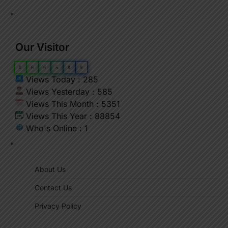
"
Our Visitor
0
6
6
5
8
9
Views Today : 285
Views Yesterday : 585
Views This Month : 5351
Views This Year : 88854
Who's Online : 1
"
About Us
Contact Us
Privacy Policy