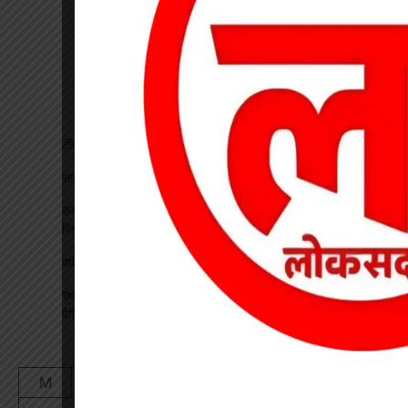
टीपी नगर में ऑटो चालकों की बैठक, यातायात नियमों के पालन पर जोर
सागौन तस्करी पर वन विभाग की कार्रवाई, तीन गोलों से लदी वेन जब्त
सदस्यता सत्यापन को लेकर एचएमएस की बैठक, पदाधिकारियों को सौंपी
जिम्मेदारी
पावरलिफ्टिंग में कोरबा के खिलाड़ियों ने जीते पदक
रक्षाबंधन पर डाकघरों में विशेष व्यवस्था, राखियों के लिए लगाई गई पीली
पेटियां
August 2026
M
T
W
T
F
S
S