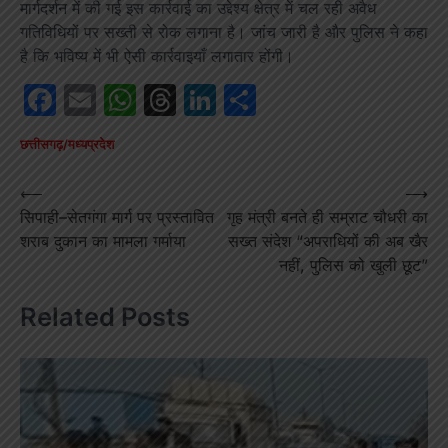
मार्गदर्शन में की गई इस कार्रवाई का उद्देश्य क्षेत्र में चल रही अवैध
गतिविधियों पर सख्ती से रोक लगाना है। जांच जारी है और पुलिस ने कहा
है कि भविष्य में भी ऐसी कार्रवाइयाँ लगातार होंगी।
Facebook
Email
WhatsApp
Threads
LinkedIn
Share
छत्तीसगढ़/मध्यप्रदेश
Post
⟵
⟶
सिपाही–सेतगंगा मार्ग पर प्रस्तावित
गृह मंत्री बनते ही सम्राट चौधरी का
navigation
शराब दुकान का मामला गर्माया
सख्त संदेश “अपराधियों की अब खैर
नहीं, पुलिस को खुली छूट”
Related Posts