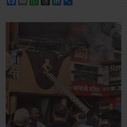
Facebook
Email
WhatsApp
Threads
LinkedIn
Share