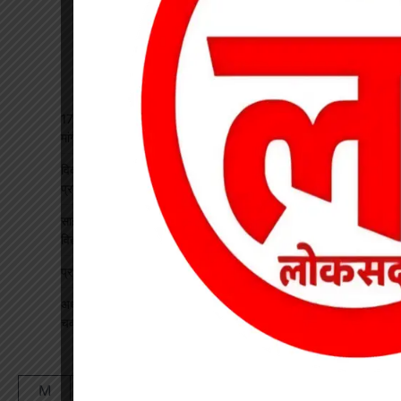
17 अगस्त की हड़ताल से पहले चेयरमैन ने बुलाई बैठक, बिजली कर्मियों की
मांगों पर बनी सहमति
विकसित भारत रोजगार मिशन पर खारंग में एकदिवसीय प्रशिक्षण, जनपद
प्रतिनिधियों ने सीखी योजनाओं के प्रभावी क्रियान्वयन की बारीकियां
साइबर सुरक्षा एवं छात्र कानून जागरूकता कार्यक्रम आयोजित, प्रतिभावान
विद्यार्थियों का हुआ सम्मान
प्रधान पाठक पर हमला, स्कूल का चपरासी गिरफ्तार
अधीक्षिका को हटाने की मांग पर छात्राओं का फूटा गुस्सा, NH-130 पर
चक्काजाम से घंटों थमा यातायात
August 2026
M
T
W
T
F
S
S