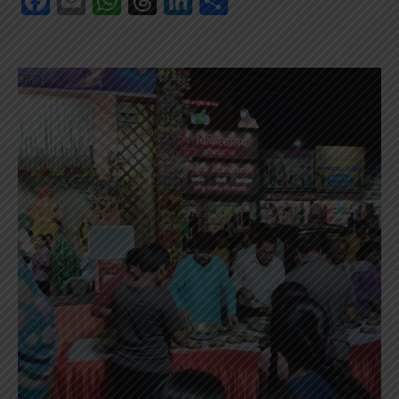
Facebook
Email
WhatsApp
Threads
LinkedIn
Share