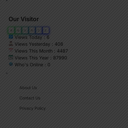
"
Our Visitor
0
6
5
9
2
2
Views Today : 6
Views Yesterday : 408
Views This Month : 4487
Views This Year : 87990
Who's Online : 0
"
About Us
Contact Us
Privacy Policy