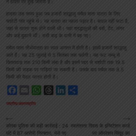
ने हादसे पर दुख जताया है।
हादसा उस समय हुआ जब हजारों श्रद्धालु मचैल माता यात्रा के लिए
चशोटी गांव पहुंचे थे। यह यात्रा का पहला पड़ाव है। बादल वहीं फटा है,
जहां से यात्रा शुरू होने वाली थी। यहां श्रद्धालुओं की बसें, टेंट, लंगर
और कई दुकानें थीं। सभी बाढ़ के पानी में बह गए।
मचैल माता तीर्थयात्रा हर साल अगस्त में होती है। इसमें हजारों श्रद्धालु
आते हैं। यह 25 जुलाई से 5 सितंबर तक चलेगी। यह रूट जम्मू से
किश्तवाड़ तक 210 किमी लंबा है और इसमें पद्दर से चशोटी तक 19.5
किमी की सड़क पर गाड़ियां जा सकती हैं। उसके बाद मचैल तक 8.5
किमी की पैदल यात्रा होती है।
Facebook
Email
WhatsApp
Threads
LinkedIn
Share
राष्ट्रीय/अंतरराष्ट्रीय
Post
⟵
⟶
कोरबा पुलिस की बड़ी कार्रवाई : 24
स्वतंत्रता दिवस के इन्विटेशन कार्ड
navigation
घंटे में 87 आरोपी गिरफ्तार, भेजे गए
पर ऑपरेशन सिंदूर का