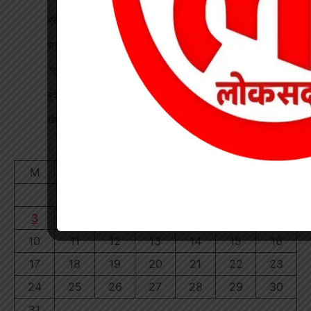
ब्रेकिंग : खेत में विवाद के बाद महिला की संदिग्ध मौत, पति फरार
श्रद्धा पेट्रोल पंप तिवारता में पुलिस का छापा गड़बड़ी की आशंका
भू-प्रभावित युवाओं को रोजगार देने की मांग, महाप्रबंधक को सौंपा ज्ञापन
बुंदेली-सुतर्रा मार्ग की बदहाली पर चक्काजाम, चार घंटे थमे वाहनों के पहिए
खेत में काम कर रहे किसान पर गिरी गाज, मौत
August 2026
M
T
W
T
F
S
S
1
2
3
4
5
6
7
8
9
10
11
12
13
14
15
16
17
18
19
20
21
22
23
24
25
26
27
28
29
30
31