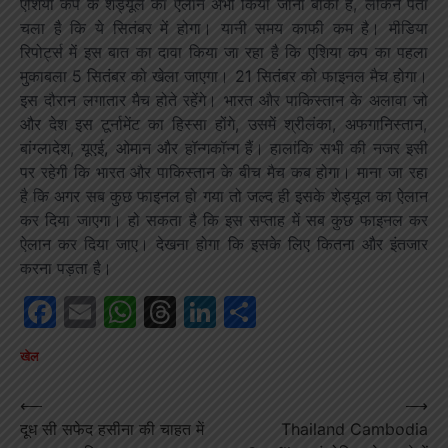
एशिया कप के शेड्यूल का ऐलान अभी किया जाना बाकी है, लेकिन पता
चला है कि ये सितंबर में होगा। यानी समय काफी कम है। मीडिया
रिपोर्ट्स में इस बात का दावा किया जा रहा है कि एशिया कप का पहला
मुकाबला 5 सितंबर को खेला जाएगा। 21 सितंबर को फाइनल मैच होगा।
इस दौरान लगातार मैच होते रहेंगे। भारत और पाकिस्तान के अलावा जो
और देश इस टूर्नामेंट का हिस्सा होंगे, उसमें श्रीलंका, अफगानिस्तान,
बांग्लादेश, यूएई, ओमान और हॉन्गकॉन्ग हैं। हालांकि सभी की नजर इसी
पर रहेगी कि भारत और पाकिस्तान के बीच मैच कब होगा। माना जा रहा
है कि अगर सब कुछ फाइनल हो गया तो जल्द ही इसके शेड्यूल का ऐलान
कर दिया जाएगा। हो सकता है कि इस सप्ताह में सब कुछ फाइनल कर
ऐलान कर दिया जाए। देखना होगा कि इसके लिए कितना और इंतजार
करना पड़ता है।
Facebook
Email
WhatsApp
Threads
LinkedIn
Share
खेल
Post
⟵
⟶
दूध सी सफेद हसीना की चाहत में
Thailand Cambodia
navigation