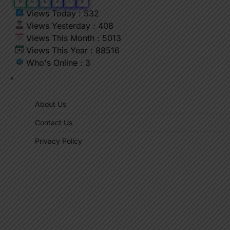
0
6
6
3
2
9
Views Today : 532
Views Yesterday : 408
Views This Month : 5013
Views This Year : 88516
Who's Online : 3
"
About Us
Contact Us
Privacy Policy