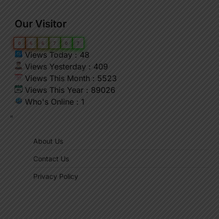
Our Visitor
0
6
6
7
0
7
Views Today : 48
Views Yesterday : 409
Views This Month : 5523
Views This Year : 89026
Who's Online : 1
"
About Us
Contact Us
Privacy Policy