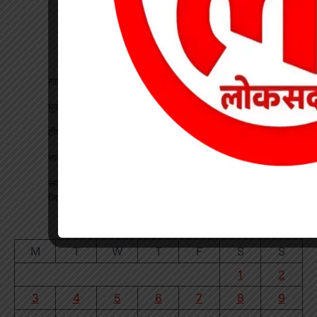
साइबर सेल की बड़ी सफलता, 1250 मोबाइल पहुंचे असली मालिकों तक
युवती से मारपीट कर मोबाइल लूटने वाला आरोपी गिरफ्तार
टीपी नगर में ऑटो चालकों की बैठक, यातायात नियमों के पालन पर जोर
सागौन तस्करी पर वन विभाग की कार्रवाई, तीन गोलों से लदी वेन जब्त
सदस्यता सत्यापन को लेकर एचएमएस की बैठक, पदाधिकारियों को सौंपी
जिम्मेदारी
August 2026
M
T
W
T
F
S
S
1
2
3
4
5
6
7
8
9