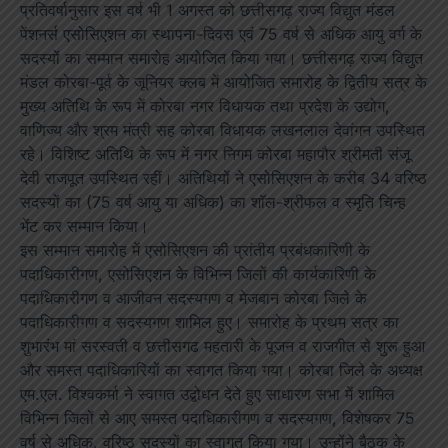
प्रतिवर्षानुसार इस वर्ष भी 1 अगस्त को छत्तीसगढ़ राज्य विद्युत मंडल
पेंशनर्स एसोसिएशन का स्थापना-दिवस एवं 75 वर्ष से अधिक आयु वर्ग के
सदस्यों का सम्मान समारोह आयोजित किया गया। छत्तीसगढ़ राज्य विद्युत
मंडल कोरबा-पूर्व के जूनियर क्लब में आयोजित समारोह के द्वितीय सत्र के
मुख्य अतिथि के रूप में कोरबा नगर विधायक तथा प्रदेश के उद्योग,
वाणिज्य और श्रम मंत्री सह कोरबा विधायक लखनलाल देवांगन उपस्थित
रहे। विशिष्ट अतिथि के रूप में नगर निगम कोरबा महापौर श्रीमती संजू
देवी राजपूत उपस्थित रहीं। अतिथियों ने एसोसिएशन के करीब 34 वरिष्ठ
सदस्यों का (75 वर्ष आयु या अधिक) का शाॅल-श्रीफल व स्मृति चिन्ह
भेंट कर सम्मान किया।
इस सम्मान समारोह में एसोसिएशन की प्रांतीय प्रबंधकारिणी के
पदाधिकारीगण, एसोसिएशन के विभिन्न जिलों की कार्यकारिणी के
पदाधिकारीगण व आजीवन सदस्यगण व मेजबान कोरबा जिले के
पदाधिकारीगण व सदस्यगण शामिल हुए। समारोह के प्रथम सत्र का
शुभारंभ मां सरस्वती व छत्तीसगढ महतारी के पूजन व राजगीत से शुरू हुआ
और समस्त पदाधिकारियों का स्वागत किया गया। कोरबा जिले के अध्यक्ष
एम.एल. विश्वकर्मा ने स्वागत उद्बोधन देते हुए साधारण सभा में शामिल
विभिन्न जिलों से आए समस्त पदाधिकारीगण व सदस्यगण, विशेषकर 75
वर्ष से अधिक, वरिष्ठ सदस्यों का स्वागत किया गया। उन्होंने बैठक के