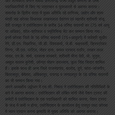
और लाभकारी बनाने संबंधी छत्तीसगढ़ राज्य विद्युत कम्पनी के उच्च
पदाधिकारियों से किए गए पत्राचार व मुलाकातों से अवगत कराया।
समारोह के द्वितीय सत्र में मुख्य अतिथि रहे वाणिज्य, उद्योग और श्रम
मंत्री सह कोरबा विधायक लखनलाल देवांगन एवं महापौर श्रीमती संजू
देवी राजपूत ने एसोसिएशन के करीब 34 वरिष्ठ सदस्यों का (75 वर्ष आयु
या अधिक), शाॅल-श्रीफल व स्मृतिचिन्ह भेंट कर सम्मान किया गया।
इनमें कोरबा जिले के 16 वरिष्ठ सदस्यों (75+आयुवर्ग) में सर्वश्री सुधीर
रेगे, डी.एन. रिछारिया, जी.डी. विश्वकर्मा, जे.बी. चक्रवर्ती, क्रिस्टोफर
तिग्गा, जी.एल. पाटिल, मोहर दास, कमल प्रसाद राठौर, लखन लाल
यादव, एन.के. शर्मा, प्रकाश वाघमारे, श्रीमती मीना देवी, मो. युनुस,
अब्दुल सलाम कुरेशी, उपेन्द्र मोहन उपाध्याय, फूल सिंह सिदार शामिल
हैं। इसके साथ ही अन्य जिले राजनंदगांव, बालोद, दुर्ग, चांपा-जांजगीर,
बिलासपुर, बेमेतरा, अंबिकापुर, रायगढ व जगदलपुर के 18 वरिष्ठ सदस्यों
का भी सम्मान किया गया।
अपने अध्यक्षीय उद्बोधन में एच.सी. निषाद ने एसोसिएशन की गतिविधियों के
बारे मे अवगत कराया। एसोसिएशन की लंबित मांगों जैसे पेंशन ट्रस्ट की
कमेटी मे एसोसिएशन के एक पदाधिकारी को शामिल करना, पेंशन ट्रस्ट
के फंड में कमी न होना, एसोसिएशन के कार्यालय हेतु रायपुर तथा कोरबा
मे भवन प्रदान करना इत्यादि से मुख्य अतिथि को अवगत कराया।