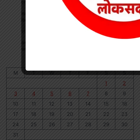
प्रतिनिधियों ने सीखी योजनाओं के प्रभावी क्रियान्वयन की बारीकियां
साइबर सुरक्षा एवं छात्र कानून जागरूकता कार्यक्रम आयोजित, प्रतिभावान
विद्यार्थियों का हुआ सम्मान
प्रधान पाठक पर हमला, स्कूल का चपरासी गिरफ्तार
अधीक्षिका को हटाने की मांग पर छात्राओं का फूटा गुस्सा, NH-130 पर
चक्काजाम से घंटों थमा यातायात
August 2026
M
T
W
T
F
S
S
1
2
3
4
5
6
7
8
9
10
11
12
13
14
15
16
17
18
19
20
21
22
23
24
25
26
27
28
29
30
31