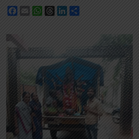
Facebook
Email
WhatsApp
Threads
LinkedIn
Share