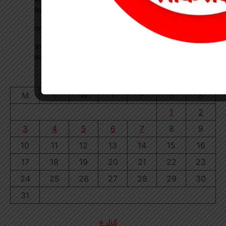
विद्यार्थियों का हुआ सम्मान
प्रधान पाठक पर हमला, स्कूल का चपरासी गिरफ्तार
अधीक्षिका को हटाने की मांग पर छात्राओं का फूटा गुस्सा, NH-130 पर
चक्काजाम से घंटों थमा यातायात
August 2026
M
T
W
T
F
S
S
1
2
3
4
5
6
7
8
9
10
11
12
13
14
15
16
17
18
19
20
21
22
23
24
25
26
27
28
29
30
31
« Jul