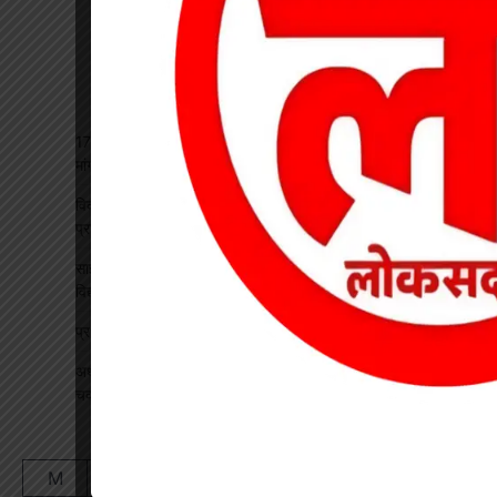
17 अगस्त की हड़ताल से पहले चेयरमैन ने बुलाई बैठक, बिजली कर्मियों की
मांगों पर बनी सहमति
विकसित भारत रोजगार मिशन पर खारंग में एकदिवसीय प्रशिक्षण, जनपद
प्रतिनिधियों ने सीखी योजनाओं के प्रभावी क्रियान्वयन की बारीकियां
साइबर सुरक्षा एवं छात्र कानून जागरूकता कार्यक्रम आयोजित, प्रतिभावान
विद्यार्थियों का हुआ सम्मान
प्रधान पाठक पर हमला, स्कूल का चपरासी गिरफ्तार
अधीक्षिका को हटाने की मांग पर छात्राओं का फूटा गुस्सा, NH-130 पर
चक्काजाम से घंटों थमा यातायात
August 2026
M
T
W
T
F
S
S