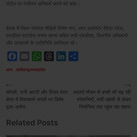
पोर्टल पर पंजीयन अनिवार्य करने को कहा।
बैठक में जिला पंचायत सीईओ दिनेश नाग, अपर कलेक्टर देवेंद्र पटेल,
एसडीएम कटघोरा तन्मय खन्ना सहित सभी एसडीएम, विभागीय अधिकारी
और उपक्रमों के प्रतिनिधि उपस्थित रहे।
Facebook
Email
WhatsApp
Threads
LinkedIn
Share
अन्य
छत्तीसगढ़/मध्यप्रदेश
Post
⟵
⟶
कोरबी, रानी अटारी और विजय वेस्ट
बदलते मौसम से बच्चों की बढ़ रही
navigation
क्षेत्र में विश्वकर्मा जयंती पर विशेष
परेशानियाँ, सर्दी-खांसी से लेकर
पूजा-अर्चना
निमोनिया तक पहुंच रहा खतरा
Related Posts