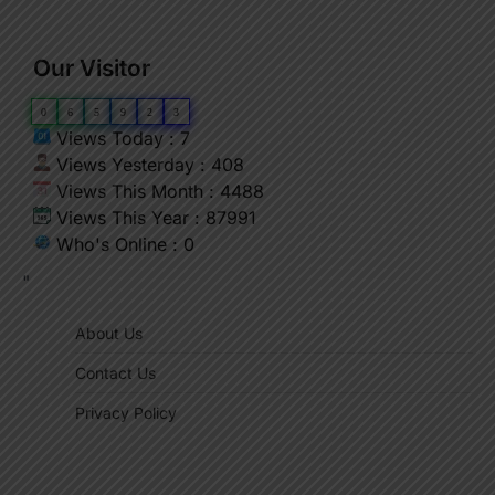
Our Visitor
0
6
5
9
2
3
Views Today : 7
Views Yesterday : 408
Views This Month : 4488
Views This Year : 87991
Who's Online : 0
"
About Us
Contact Us
Privacy Policy