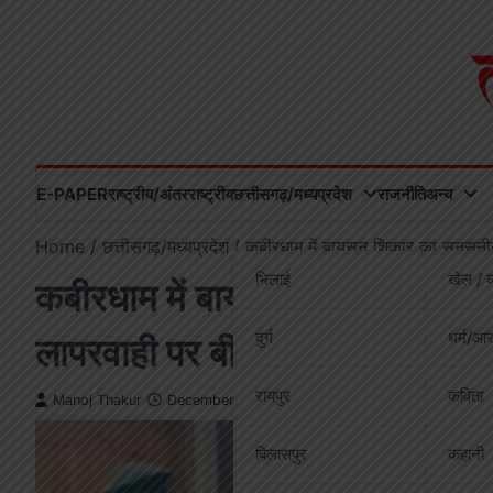
Skip
to
content
E-PAPER
राष्ट्रीय/अंतरराष्ट्रीय
छत्तीसगढ़/मध्यप्रदेश
राजनीति
अन्य
Home
छत्तीसगढ़/मध्यप्रदेश
कबीरधाम में बायसन शिकार का सनसनीखे
भिलाई
खेल / व
कबीरधाम में बायसन शिकार का सनस
दुर्ग
धर्म/आस
लापरवाही पर बीट गार्ड निलंबित
रायपुर
कविता
Manoj Thakur
December 17, 2025
बिलासपुर
कहानी