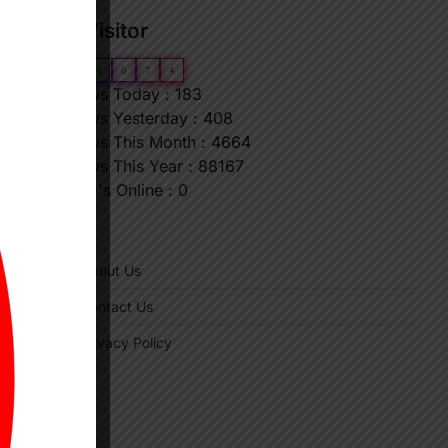
Our Visitor
0
6
6
0
7
4
Views Today : 183
Views Yesterday : 408
Views This Month : 4664
Views This Year : 88167
Who's Online : 0
"
About Us
Contact Us
Privacy Policy