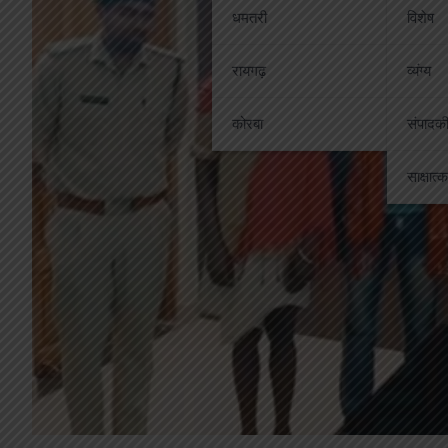
धमतरी
विशेष
रायगढ़
व्यंग्य
कोरबा
संपादक
साक्षात्