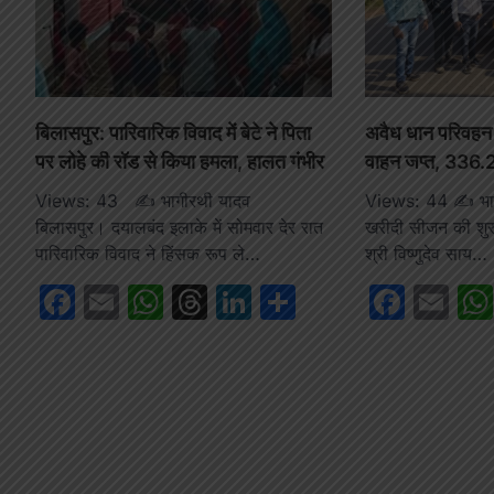
बिलासपुर: पारिवारिक विवाद में बेटे ने पिता
अवैध धान परिवहन प
पर लोहे की रॉड से किया हमला, हालत गंभीर
वाहन जप्त, 336.2
Views: 43 ✍️ भागीरथी यादव
Views: 44 ✍️ भागी
बिलासपुर। दयालबंद इलाके में सोमवार देर रात
खरीदी सीजन की शुरु
पारिवारिक विवाद ने हिंसक रूप ले…
श्री विष्णुदेव साय…
Facebook
Email
WhatsApp
Threads
LinkedIn
Share
Face
Em