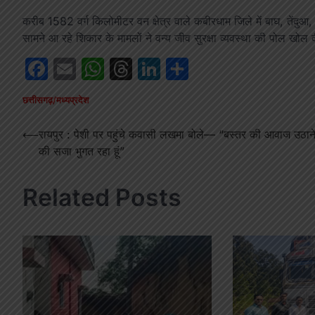
करीब 1582 वर्ग किलोमीटर वन क्षेत्र वाले कबीरधाम जिले में बाघ, तेंदुआ,
सामने आ रहे शिकार के मामलों ने वन्य जीव सुरक्षा व्यवस्था की पोल खोल
Facebook
Email
WhatsApp
Threads
LinkedIn
Share
छत्तीसगढ़/मध्यप्रदेश
Post
⟵
रायपुर : पेशी पर पहुंचे कवासी लखमा बोले— “बस्तर की आवाज उठान
की सजा भुगत रहा हूं”
navigation
Related Posts