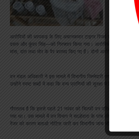
आरोपियों की धरपकड़ के लिए अचानकमार टाइगर रिजर्व से डॉग स्क्वा
दसरु और कुंवर सिंह—को गिरफ्तार किया गया। आरोपियों के कब्जे से करंट लग
मांस, दांत तथा मोर के पैर बरामद किए गए हैं। दोनों आरोपियों को न्यायालय
वन मंडल अधिकारी ने इस मामले में विभागीय जिम्मेदारी तय करते हुए संबंधि
उन्होंने स्पष्ट शब्दों में कहा कि वन्य प्राणियों की सुरक्षा में किसी भी स
गौरतलब है कि इससे पहले 21 नवंबर को चिल्फी वन परिक्षेत्र के बाहनाख
गया था। उस मामले में वन विभाग ने साल्हेवारा के पांच लोगों को गिरफ्
रेंजर को कारण बताओ नोटिस जारी कर विभागीय जांच भी शुरू की गई है।