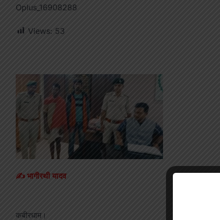
Oplus_16908288
Views:
53
✍️ भागीरथी यादव
कबीरधाम।