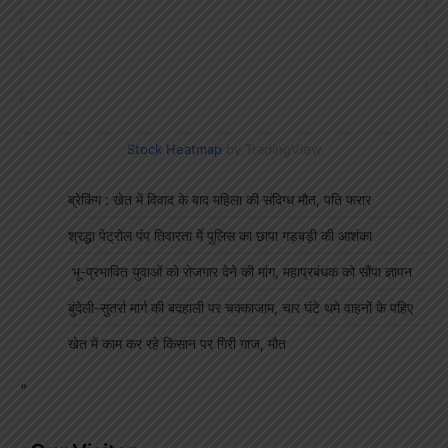
Stock Heatmap
by TradingView
ब्रेकिंग : खेत में विवाद के बाद महिला की संदिग्ध मौत, पति फरार
श्रद्धा पेट्रोल पंप तिवारता में पुलिस का छापा गड़बड़ी की आशंका
भू-प्रभावित युवाओं को रोजगार देने की मांग, महाप्रबंधक को सौंपा ज्ञापन
बुंदेली-सुतर्रा मार्ग की बदहाली पर चक्काजाम, चार घंटे थमे वाहनों के पहिए
खेत में काम कर रहे किसान पर गिरी गाज, मौत
"