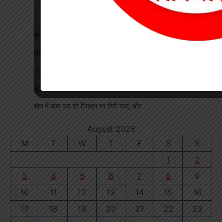
ब्रेकिंग : खेत में विवाद के बाद महिला की संदिग्ध मौत, पति फरार
श्रद्धा पेट्रोल पंप तिवारता में पुलिस का छापा गड़बड़ी की आशंका
भू-प्रभावित युवाओं को रोजगार देने की मांग, महाप्रबंधक को सौंपा ज्ञापन
बुंदेली-सुतर्रा मार्ग की बदहाली पर चक्काजाम, चार घंटे थमे वाहनों के पहिए
खेत में काम कर रहे किसान पर गिरी गाज, मौत
August 2026
M
T
W
T
F
S
S
1
2
3
4
5
6
7
8
9
10
11
12
13
14
15
16
17
18
19
20
21
22
23