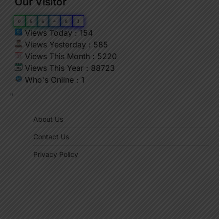
Our Visitor
0
6
6
4
8
3
Views Today : 154
Views Yesterday : 585
Views This Month : 5220
Views This Year : 88723
Who's Online : 1
"
About Us
Contact Us
Privacy Policy