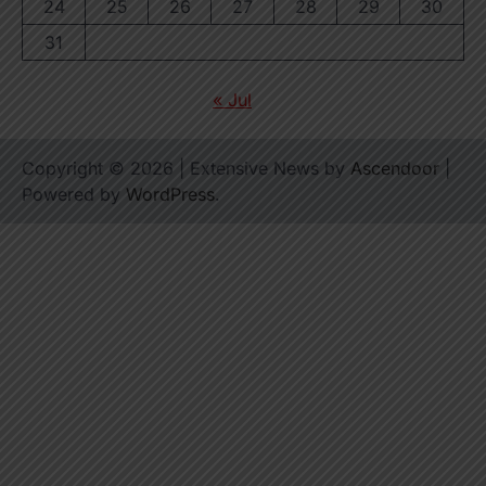
24
25
26
27
28
29
30
31
« Jul
Copyright © 2026
| Extensive News by
Ascendoor
|
Powered by
WordPress
.