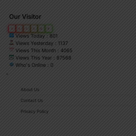
Our Visitor
0
6
5
5
6
9
Views Today : 801
Views Yesterday : 1137
Views This Month : 4065
Views This Year : 87568
Who's Online : 0
"
About Us
Contact Us
Privacy Policy