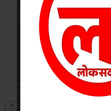
प्रधान पाठक पर हमला, स्कूल का चपरासी गिरफ्तार
अधीक्षिका को हटाने की मांग पर छात्राओं का फूटा गुस्सा, NH-130 पर
चक्काजाम से घंटों थमा यातायात
शिक्षक बने कलेक्टर: कक्षा में पढ़ाया भौतिकी, 100% रिजल्ट पर इसरो
भ्रमण का दिया तोहफा
कटघोरा थाना के आरक्षक प्रदीप राठौर एवं रामधन पटेल रिश्वतखोरी के
आरोप मे निलंबित
यादव समाज महिला संगठन ने जिला अध्यक्ष का किया भव्य स्वागत, सावन
झूला उत्सव का दिया आमंत्रण
August 2026
M
T
W
T
F
S
S