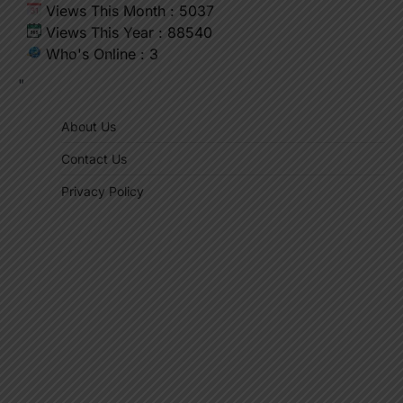
Views This Month : 5037
Views This Year : 88540
Who's Online : 3
"
About Us
Contact Us
Privacy Policy