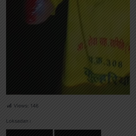
Views:
146
Loksadan।