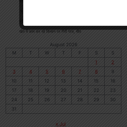
श्रद्धा पेट्रोल पंप तिवारता में पुलिस का छापा गड़बड़ी की आशंका
भू-प्रभावित युवाओं को रोजगार देने की मांग, महाप्रबंधक को सौंपा ज्ञापन
बुंदेली-सुतर्रा मार्ग की बदहाली पर चक्काजाम, चार घंटे थमे वाहनों के पहिए
खेत में काम कर रहे किसान पर गिरी गाज, मौत
August 2026
M
T
W
T
F
S
S
1
2
3
4
5
6
7
8
9
10
11
12
13
14
15
16
17
18
19
20
21
22
23
24
25
26
27
28
29
30
31
« Jul