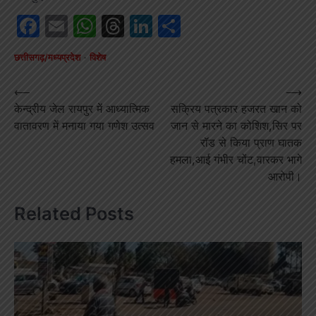
Facebook
Email
WhatsApp
Threads
LinkedIn
Share
छत्तीसगढ़/मध्यप्रदेश
विशेष
Post
⟵
⟶
केन्द्रीय जेल रायपुर में आध्यात्मिक
सक्रिय पत्रकार हजरत खान को
navigation
वातावरण में मनाया गया गणेश उत्सव
जान से मारने का कोशिश,सिर पर
रॉड से किया प्राण घातक
हमला,आई गंभीर चोंट,वारकर भागे
आरोपी।
Related Posts