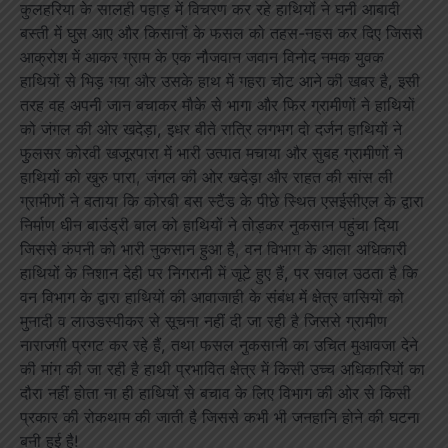
कुलहरिया के सालही पहाड़ में विचरण कर रहे हाथियों ने घनी आबादी
बस्ती में घुस आए और किसानों के फसल को तहस-नहस कर दिए जिससे
आक्रोश में आकर ग्राम के एक नौजवान जवान विनोद नमक युवक
हाथियों से भिड़ गया और उसके हाथ में गहरा चोट आने की खबर है, इसी
तरह वह अपनी जान बचाकर मौके से भागा और फिर ग्रामीणों ने हाथियों
को जंगल की ओर खदेड़ा, इधर बीते रात्रि लगभग दो दर्जन हाथियों ने
फुलसर कोरवी खजूरपारा में भारी उत्पात मचाया और सुबह ग्रामीणों ने
हाथियों को खुरु पारा, जंगल की ओर खदेड़ा और राहत की सांस ली
ग्रामीणों ने बताया कि कोरबी बस स्टैंड के पीछे स्थित एसईसीएल के द्वारा
निर्माण धीन बाउंड्री बाल को हाथियों ने तोड़कर नुकसान पहुंचा दिया
जिससे कंपनी को भारी नुकसान हुआ है, वन विभाग के आला अधिकारी
हाथियों के निशान देही पर निगरानी में जूटे हुए हैं, पर सवाल उठता है कि
वन विभाग के द्वारा हाथियों की आवाजाही के संबंध में क्षेत्र वासियों को
मुनादी व लाउडस्पीकर से सूचना नहीं दी जा रही है जिससे ग्रामीण
नाराजगी प्रगट कर रहे हैं, तथा फसल नुकसानी का उचित मुआवजा देने
की मांग की जा रही है हाथी प्रभावित क्षेत्र में किसी उच्च अधिकारियों का
दौरा नहीं होता ना ही हाथियों से बचाव के लिए विभाग की ओर से किसी
प्रकार की रोकथाम की जाती है जिससे कभी भी जनहानि होने की घटना
बनी हुई है!