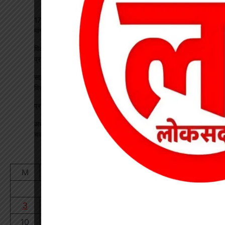
17 अगस्त की हड़ताल से पहले चेयरमैन ने बुलाई बैठक, बिजली कर्मियों की
मांगों पर बनी सहमति
विकसित भारत रोजगार मिशन पर खारंग में एकदिवसीय प्रशिक्षण, जनपद
प्रतिनिधियों ने सीखी योजनाओं के प्रभावी क्रियान्वयन की बारीकियां
साइबर सुरक्षा एवं छात्र कानून जागरूकता कार्यक्रम आयोजित, प्रतिभावान
विद्यार्थियों का हुआ सम्मान
प्रधान पाठक पर हमला, स्कूल का चपरासी गिरफ्तार
अधीक्षिका को हटाने की मांग पर छात्राओं का फूटा गुस्सा, NH-130 पर
चक्काजाम से घंटों थमा यातायात
August 2026
M
T
W
T
F
S
S
1
2
3
4
5
6
7
8
9
10
11
12
13
14
15
16