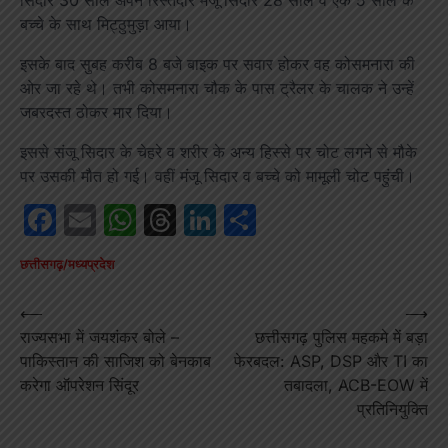
बच्चे के साथ मिट्ठुमुड़ा आया।
इसके बाद सुबह करीब 8 बजे बाइक पर सवार होकर वह कोसमनारा की
ओर जा रहे थे। तभी कोसमनारा चौक के पास ट्रैलर के चालक ने उन्हें
जबरदस्त ठोकर मार दिया।
इससे संजू सिदार के चेहरे व शरीर के अन्य हिस्से पर चोट लगने से मौके
पर उसकी मौत हो गई। वहीं मंजू सिदार व बच्चे को मामूली चोट पहुंची।
Facebook
Email
WhatsApp
Threads
LinkedIn
Share
छत्तीसगढ़/मध्यप्रदेश
Post
⟵
⟶
राज्यसभा में जयशंकर बोले –
छत्तीसगढ़ पुलिस महकमे में बड़ा
navigation
पाकिस्तान की साजिश को बेनकाब
फेरबदल: ASP, DSP और TI का
करेगा ऑपरेशन सिंदूर
तबादला, ACB-EOW में
प्रतिनियुक्ति