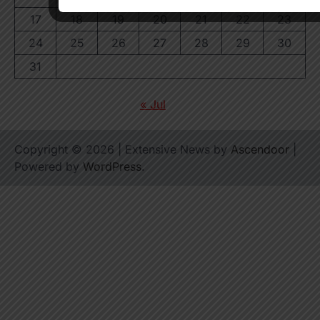
17
18
19
20
21
22
23
24
25
26
27
28
29
30
31
« Jul
Copyright © 2026
| Extensive News by
Ascendoor
|
Powered by
WordPress
.