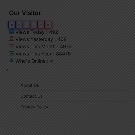
Our Visitor
0
6
6
2
9
9
Views Today : 492
Views Yesterday : 408
Views This Month : 4973
Views This Year : 88476
Who's Online : 4
"
About Us
Contact Us
Privacy Policy