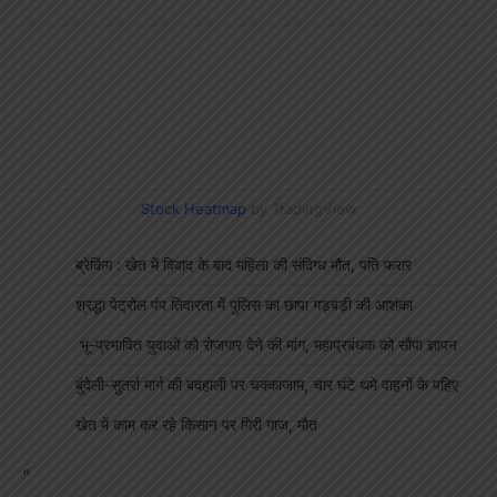
Stock Heatmap
by TradingView
ब्रेकिंग : खेत में विवाद के बाद महिला की संदिग्ध मौत, पति फरार
श्रद्धा पेट्रोल पंप तिवारता में पुलिस का छापा गड़बड़ी की आशंका
भू-प्रभावित युवाओं को रोजगार देने की मांग, महाप्रबंधक को सौंपा ज्ञापन
बुंदेली-सुतर्रा मार्ग की बदहाली पर चक्काजाम, चार घंटे थमे वाहनों के पहिए
खेत में काम कर रहे किसान पर गिरी गाज, मौत
"