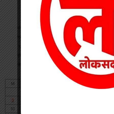
ब्रेकिंग : खेत में विवाद के बाद महिला की संदिग्ध मौत, पति फरार
श्रद्धा पेट्रोल पंप तिवारता में पुलिस का छापा गड़बड़ी की आशंका
भू-प्रभावित युवाओं को रोजगार देने की मांग, महाप्रबंधक को सौंपा ज्ञापन
बुंदेली-सुतर्रा मार्ग की बदहाली पर चक्काजाम, चार घंटे थमे वाहनों के पहिए
खेत में काम कर रहे किसान पर गिरी गाज, मौत
August 2026
M
T
W
T
F
S
S
1
2
3
4
5
6
7
8
9
10
11
12
13
14
15
16