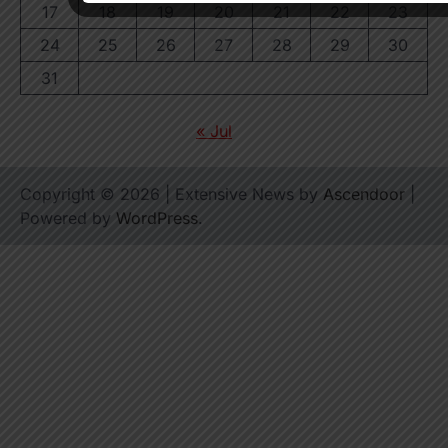
17
18
19
20
21
22
23
24
25
26
27
28
29
30
31
« Jul
Copyright © 2026
| Extensive News by
Ascendoor
|
Powered by
WordPress
.