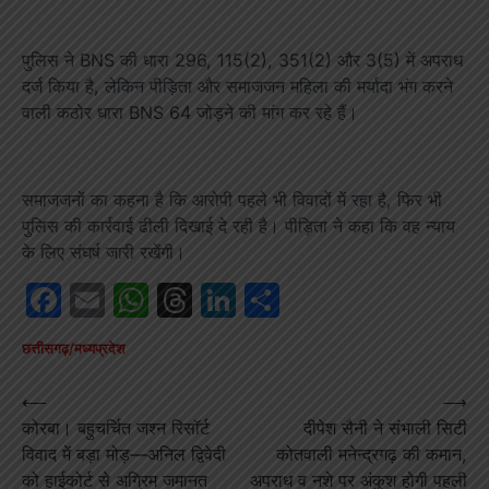
पुलिस ने BNS की धारा 296, 115(2), 351(2) और 3(5) में अपराध
दर्ज किया है, लेकिन पीड़िता और समाजजन महिला की मर्यादा भंग करने
वाली कठोर धारा BNS 64 जोड़ने की मांग कर रहे हैं।
समाजजनों का कहना है कि आरोपी पहले भी विवादों में रहा है, फिर भी
पुलिस की कार्रवाई ढीली दिखाई दे रही है। पीड़िता ने कहा कि वह न्याय
के लिए संघर्ष जारी रखेंगी।
Facebook
Email
WhatsApp
Threads
LinkedIn
Share
छत्तीसगढ़/मध्यप्रदेश
Post
⟵
⟶
कोरबा। बहुचर्चित जश्न रिसॉर्ट
दीपेश सैनी ने संभाली सिटी
navigation
विवाद में बड़ा मोड़—अनिल द्विवेदी
कोतवाली मनेन्द्रगढ़ की कमान,
को हाईकोर्ट से अग्रिम जमानत
अपराध व नशे पर अंकुश होगी पहली