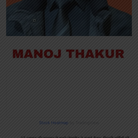
Stock Heatmap
by TradingView