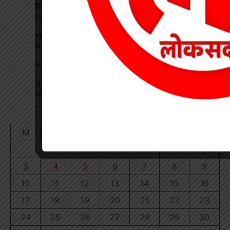
विकसित भारत रोजगार मिशन पर खारंग में एकदिवसीय प्रशिक्षण, जनपद
प्रतिनिधियों ने सीखी योजनाओं के प्रभावी क्रियान्वयन की बारीकियां
साइबर सुरक्षा एवं छात्र कानून जागरूकता कार्यक्रम आयोजित, प्रतिभावान
विद्यार्थियों का हुआ सम्मान
प्रधान पाठक पर हमला, स्कूल का चपरासी गिरफ्तार
अधीक्षिका को हटाने की मांग पर छात्राओं का फूटा गुस्सा, NH-130 पर
चक्काजाम से घंटों थमा यातायात
August 2026
M
T
W
T
F
S
S
1
2
3
4
5
6
7
8
9
10
11
12
13
14
15
16
17
18
19
20
21
22
23
24
25
26
27
28
29
30