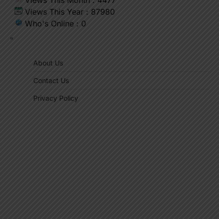
Views This Month : 4477
Views This Year : 87980
Who's Online : 0
"
About Us
Contact Us
Privacy Policy