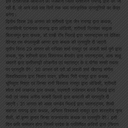
इस ऐतिहासिक आयोजन की मेजबानी जिला प्रशासन रायगढ़ द्वारा की जा
रही है, जो आने वाले दस दिनों तक भव्य सांस्कृतिक प्रस्तुतियों का केंद्र
बनेगा।
द्वितीय दिवस 28 अगस्त को श्रीमती पूजा जैन रायगढ़ द्वारा कथक,
राजनंदिनी पटनायक रायगढ़ द्वारा ओडिशी, श्रीमती प्रियंका सलूजा
बिलासपुर द्वारा कथक, डॉ.राखी रॉय भिलाई द्वारा भरतनाट्यम एवं देविका
देवेन्द्र एस मंगलामुखी आगरा द्वारा कथक की प्रस्तुति दी जाएगी
तृतीय दिवस 29 अगस्त को राधिका शर्मा रायपुर एवं अंजली शर्मा पुणे द्वारा
कथक, गुरू श्रीमती बाला विश्वनाथ बेंगलोर द्वारा भरतनाट्यम, आरू साहू
धमतरी द्वारा छत्तीसगढ़ी लोकगीत एवं महाराष्ट्र के पं.योगेश शम्सी तबला
पर प्रस्तुति देंगे। 30 अगस्त को प्रो.डॉ.लवली शर्मा खैरागढ़ संगीत
विश्वविद्यालय द्वारा सितार वादन, इशिका गिरी रायपुर द्वारा कथक,
भूमिसुता मिश्रा एवं लिप्सा रानी बिस्वाल रायपुर द्वारा ओडिसी, श्रीमती
श्वेता वर्मा लखनऊ द्वारा कथक, पद्मश्री राधेश्याम बारले भिलाई द्वारा
पंथी एवं जनाब अनीस साबरी दिल्ली द्वारा कव्वाली की प्रस्तुति दी
जाएगी। 31 अगस्त को आद्या पाण्डेय भिलाई द्वारा भरतनाट्यम, शैल्वी
सहगल रायगढ़ द्वारा कथक, अन्विता विश्वकर्मा रायपुर द्वारा शास्त्रीय नृत्य
शैली, डॉ.कृष्ण कुमार सिन्हा राजनांदगांव कथक पर प्रस्तुति देंगे। इसी
दिन कवि सम्मेलन होगा जिसमें प्रदेश के प्रतिष्ठित कवियों द्वारा (चिराग