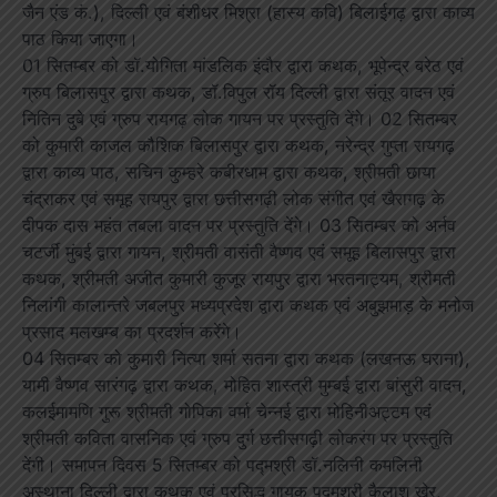
जैन एंड कं.), दिल्ली एवं बंशीधर मिश्रा (हास्य कवि) बिलाईगढ़ द्वारा काव्य
पाठ किया जाएगा।
01 सितम्बर को डॉ.योगिता मांडलिक इंदौर द्वारा कथक, भूपेन्द्र बरेठ एवं
ग्रुप बिलासपुर द्वारा कथक, डॉ.विपुल रॉय दिल्ली द्वारा संतूर वादन एवं
नितिन दुबे एवं ग्रुप रायगढ़ लोक गायन पर प्रस्तुति देंगे। 02 सितम्बर
को कुमारी काजल कौशिक बिलासपुर द्वारा कथक, नरेन्द्र गुप्ता रायगढ़
द्वारा काव्य पाठ, सचिन कुम्हरे कबीरधाम द्वारा कथक, श्रीमती छाया
चंद्राकर एवं समूह रायपुर द्वारा छत्तीसगढ़ी लोक संगीत एवं खैरागढ़ के
दीपक दास महंत तबला वादन पर प्रस्तुति देंगे। 03 सितम्बर को अर्नव
चटर्जी मुंबई द्वारा गायन, श्रीमती वासंती वैष्णव एवं समूह बिलासपुर द्वारा
कथक, श्रीमती अजीत कुमारी कुजूर रायपुर द्वारा भरतनाट्यम, श्रीमती
निलांगी कालान्तरे जबलपुर मध्यप्रदेश द्वारा कथक एवं अबुझमाड़ के मनोज
प्रसाद मलखम्ब का प्रदर्शन करेंगे।
04 सितम्बर को कुमारी नित्या शर्मा सतना द्वारा कथक (लखनऊ घराना),
यामी वैष्णव सारंगढ़ द्वारा कथक, मोहित शास्त्री मुम्बई द्वारा बांसुरी वादन,
कलईमामणि गुरू श्रीमती गोपिका वर्मा चेन्नई द्वारा मोहिनीअट्टम एवं
श्रीमती कविता वासनिक एवं ग्रुप दुर्ग छत्तीसगढ़ी लोकरंग पर प्रस्तुति
देंगी। समापन दिवस 5 सितम्बर को पद्मश्री डॉ.नलिनी कमलिनी
अस्थाना दिल्ली द्वारा कथक एवं प्रसिद्ध गायक पद्मश्री कैलाश खेर,