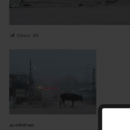
Views:
49
✍️ भागीरथी यादव