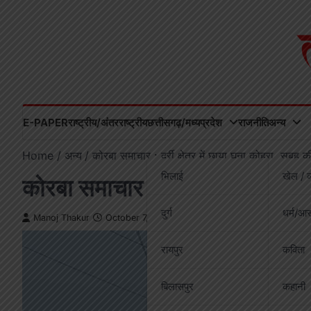
Skip
to
content
E-PAPER
राष्ट्रीय/अंतरराष्ट्रीय
छत्तीसगढ़/मध्यप्रदेश
राजनीति
अन्य
Home
अन्य
कोरबा समाचार : दर्री क्षेत्र में छाया घना कोहरा, सुबह
भिलाई
खेल / व
कोरबा समाचार : दर्री क्षेत्र में छ
दुर्ग
धर्म/आस
Manoj Thakur
October 7, 2025
रायपुर
कविता
बिलासपुर
कहानी