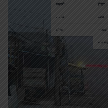
धमतरी
विशेष
रायगढ़
व्यंग्य
कोरबा
संपादक
साक्षात्