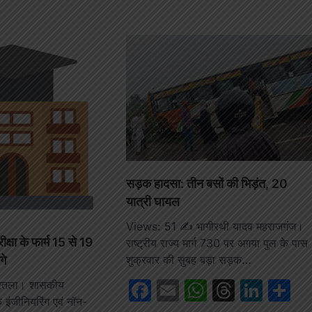
सड़क हादसा: तीन बसों की भिड़ंत, 20
यात्री घायल
Views: 51 ✍️ भागीरथी यादव महराजगंज।
क्षा के फार्म 15 से 19
राष्ट्रीय राज्य मार्ग 730 पर अगया पुल के पास
गे
शुक्रवार की सुबह बड़ा सड़क…
Facebook
Email
WhatsAp
Thread
Link
S
तला। शासकीय
ंजीनियरिंग एवं नॉन-