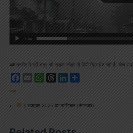
00:00
तस्वीर में दर्री क्षेत्र की सड़कें कोहरे से घिरी दिखाई दे रही हैं, बी
Facebook
Email
WhatsApp
Threads
LinkedIn
Share
अन्य
Post
⟵
7 अक्टूबर 2025 का राशिफल (मंगलवार)
navigation
Related Posts