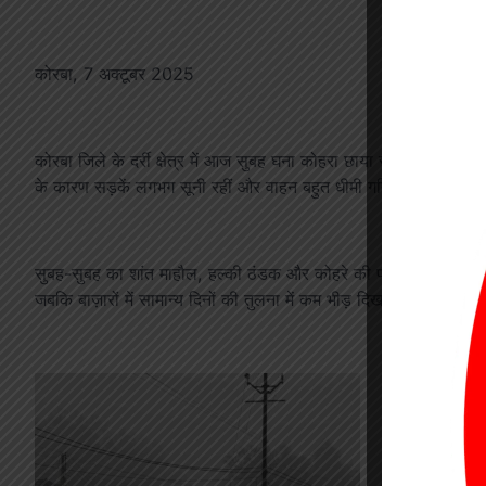
कोरबा, 7 अक्टूबर 2025
कोरबा जिले के दर्री क्षेत्र में आज सुबह घना कोहरा छाया रहा। चारों ओर
के कारण सड़कें लगभग सूनी रहीं और वाहन बहुत धीमी गति से चलते नज
सुबह-सुबह का शांत माहौल, हल्की ठंडक और कोहरे की परत ने वातावरण
जबकि बाज़ारों में सामान्य दिनों की तुलना में कम भीड़ दिखाई दी।