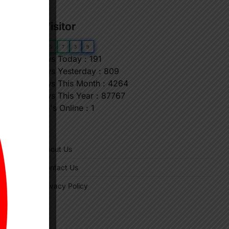
Our Visitor
0
6
5
7
3
9
Views Today : 191
Views Yesterday : 809
Views This Month : 4264
Views This Year : 87767
Who's Online : 1
"
About Us
Contact Us
Privacy Policy