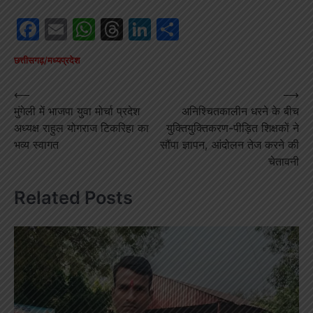
Facebook
Email
WhatsApp
Threads
LinkedIn
Share
छत्तीसगढ़/मध्यप्रदेश
Post
⟵
⟶
मुंगेली में भाजपा युवा मोर्चा प्रदेश
अनिश्चितकालीन धरने के बीच
navigation
अध्यक्ष राहुल योगराज टिकरिहा का
युक्तियुक्तिकरण-पीड़ित शिक्षकों ने
भव्य स्वागत
सौंपा ज्ञापन, आंदोलन तेज करने की
चेतावनी
Related Posts