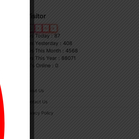
।
Our Visitor
0
6
5
9
9
0
Views Today : 87
Views Yesterday : 408
Views This Month : 4568
Views This Year : 88071
Who's Online : 0
"
About Us
Contact Us
Privacy Policy