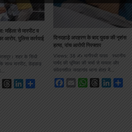
ामा: महिला से मारपीट व
दिनदहाड़े अपहरण के बाद युवक की नृशंस
 आरोप, पुलिस कार्रवाई
हत्या, पांच आरोपी गिरफ्तार
Views: 38 ✍️ भागीरथी यादव स्थानीय
पुर। शहर के सिंधी
पार्षद की भूमिका की चर्चा से मामला और
के साथ मारपीट, छेड़छाड़
संवेदनशील जरहागांव थाना क्षेत्र में…
रन…
Facebook
Email
WhatsAp
Thread
Link
S
book
ail
WhatsApp
Threads
LinkedIn
Share