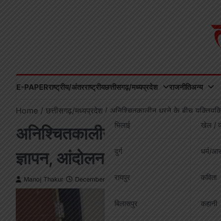
Skip
to
content
E-PAPER
राष्ट्रीय/अंतरराष्ट्रीय
छत्तीसगढ़/मध्यप्रदेश
राजनीति
अन्य
Home
छत्तीसगढ़/मध्यप्रदेश
अनिश्चितकालीन धरने के बीच युक्तियुक्
भिलाई
खेल / व
अनिश्चितकालीन धरने के बीच युक्तियु
दुर्ग
धर्म/आस
ज्ञापन, आंदोलन तेज करने की चेताव
रायपुर
कविता
Manoj Thakur
December 11, 2025
बिलासपुर
कहानी