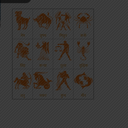
p
s
edIn
hare