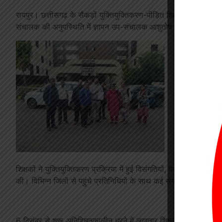
रायपुर। छत्तीसगढ़ के सैकड़ों युक्तियुक्तिकरण-पीड़ित शिक्षक बुधवार को लो
संचालक की अनुपस्थिति में ज्ञापन उप-संचालक आशुतोष चावरे को दिया 
शिक्षकों ने युक्तियुक्तिकरण प्रक्रिया में हुई विसंगतियों, वेतन-निरोध, व
की। विभिन्न जिलों से पहुंचे प्रतिनिधियों के साथ कई संगठन भी खुलकर स
6 दिसंबर से शुरू अनिश्चितकालीन धरने में लगातार शिक्षक शामिल हो रहे ह