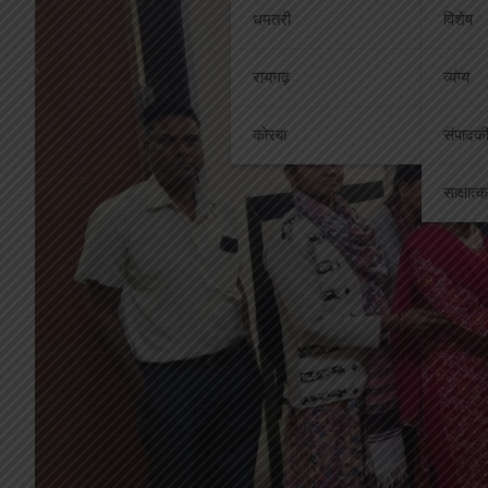
धमतरी
विशेष
रायगढ़
व्यंग्य
कोरबा
संपादक
साक्षात्