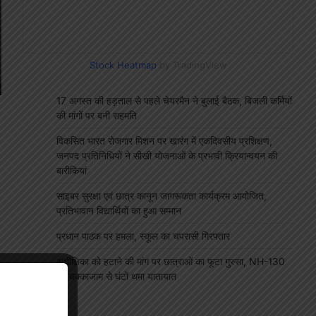
Stock Heatmap
by TradingView
17 अगस्त की हड़ताल से पहले चेयरमैन ने बुलाई बैठक, बिजली कर्मियों
की मांगों पर बनी सहमति
विकसित भारत रोजगार मिशन पर खारंग में एकदिवसीय प्रशिक्षण,
जनपद प्रतिनिधियों ने सीखी योजनाओं के प्रभावी क्रियान्वयन की
बारीकियां
साइबर सुरक्षा एवं छात्र कानून जागरूकता कार्यक्रम आयोजित,
प्रतिभावान विद्यार्थियों का हुआ सम्मान
प्रधान पाठक पर हमला, स्कूल का चपरासी गिरफ्तार
अधीक्षिका को हटाने की मांग पर छात्राओं का फूटा गुस्सा, NH-130
पर चक्काजाम से घंटों थमा यातायात
"