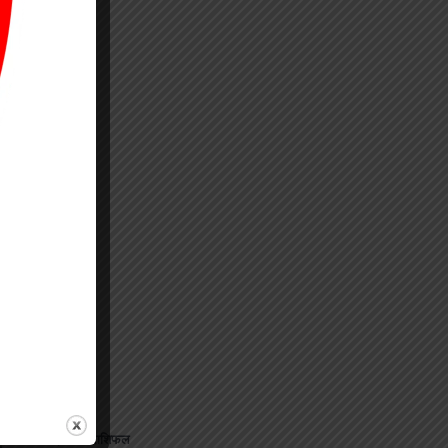
⟶
जानिए अपना राशिफल