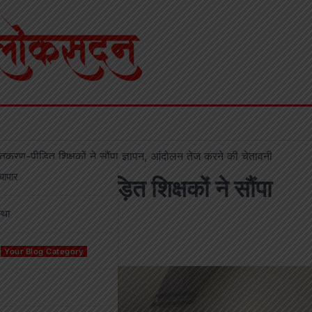
तिकरण-पीड़ित शिक्षकों ने सौंपा ज्ञापन, आंदोलन तेज करने की चेतावनी
्यापार
क्तिकरण-पीड़ित शिक्षकों ने सौंपा
्था
नी
Your Blog Category