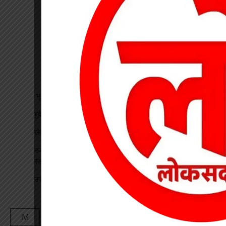
भू-प्रभावित युवाओं को रोजगार देने की मांग, महाप्रबंधक को सौंपा ज्ञापन
बुंदेली-सुतर्रा मार्ग की बदहाली पर चक्काजाम, चार घंटे थमे वाहनों के पहिए
खेत में काम कर रहे किसान पर गिरी गाज, मौत
मजदूरी के 10 हजार लूटकर मजदूर को अहिरन नदी में फेंका, लकड़ी के
सहारे बची जान
उप जेल का कलेक्टर-एसपी ने किया निरीक्षण
August 2026
M
T
W
T
F
S
S