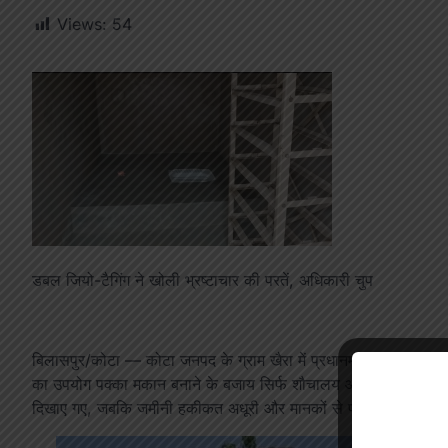
Views:
54
डबल जियो-टैगिंग ने खोली भ्रष्टाचार की परतें, अधिकारी चुप
बिलासपुर/कोटा — कोटा जनपद के ग्राम खैरा में प्रधानमंत्री आवास योज
का उपयोग पक्का मकान बनाने के बजाय सिर्फ शौचालय और छोटे कमरों के निर्
दिखाए गए, जबकि जमीनी हकीकत अधूरी और मानकों से परे निकली।