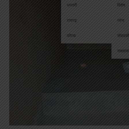
धमतरी
विशेष
रायगढ़
व्यंग्य
कोरबा
संपादक
साक्षात्