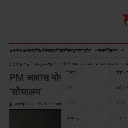
Skip
to
content
E-PAPER
राष्ट्रीय/अंतरराष्ट्रीय
छत्तीसगढ़/मध्यप्रदेश
राजनीति
अन्य
Home
छत्तीसगढ़/मध्यप्रदेश
PM आवास योजना में बड़ा खुलासा: कागज
भिलाई
खेल / व
PM आवास योजना में बड़ा खुलासा: का
दुर्ग
धर्म/आस
‘शौचालय’
रायपुर
कविता
Manoj Thakur
November 22, 2025
बिलासपुर
कहानी