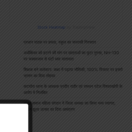
Stock Heatmap
by TradingView
प्रधान पाठक पर हमला, स्कूल का चपरासी गिरफ्तार
अधीक्षिका को हटाने की मांग पर छात्राओं का फूटा गुस्सा, NH-130
पर चक्काजाम से घंटों थमा यातायात
शिक्षक बने कलेक्टर: कक्षा में पढ़ाया भौतिकी, 100% रिजल्ट पर इसरो
भ्रमण का दिया तोहफा
कटघोरा थाना के आरक्षक प्रदीप राठौर एवं रामधन पटेल रिश्वतखोरी के
आरोप मे निलंबित
यादव समाज महिला संगठन ने जिला अध्यक्ष का किया भव्य स्वागत,
सावन झूला उत्सव का दिया आमंत्रण
"