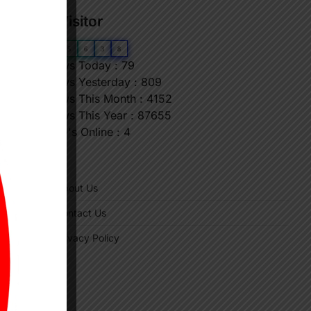
Our Visitor
0
6
5
6
3
8
Views Today : 79
Views Yesterday : 809
Views This Month : 4152
Views This Year : 87655
Who's Online : 4
"
About Us
Contact Us
Privacy Policy