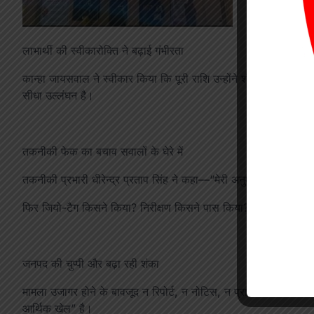
लाभार्थी की स्वीकारोक्ति ने बढ़ाई गंभीरता
कान्हा जायसवाल ने स्वीकार किया कि पूरी राशि उन्होंने शौचालय और एक छ
सीधा उल्लंघन है।
तकनीकी फेक का बचाव सवालों के घेरे में
तकनीकी प्रभारी धीरेन्द्र प्रताप सिंह ने कहा—“मेरी अनुमति के बिना जिय
फिर जियो-टैग किसने किया? निरीक्षण किसने पास किया? यह बयान स्वयं 
जनपद की चुप्पी और बढ़ा रही शंका
मामला उजागर होने के बावजूद न रिपोर्ट, न नोटिस, न प्रारंभिक कार्रवाई—
आर्थिक खेल” है।