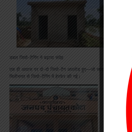
डबल जियो-टैगिंग ने बढ़ाया संदेह
एक ही आवास पर दो-दो जियो-टैग अपलोड हुए—जो साफ संकेत है कि या तो
मिलीभगत से जियो-टैगिंग में हेरफेर की गई।