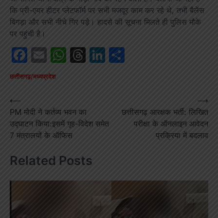
कि प्री-एयर हीटर प्लेटफॉर्म पर सभी मजदूर काम कर रहे थे, तभी बैलेंस
बिगड़ा और सभी नीचे गिर पड़े। हादसे की सूचना मिलते ही पुलिस मौके
पर पहुंची है।
Facebook
Email
WhatsApp
Threads
LinkedIn
Share
छत्तीसगढ़/मध्यप्रदेश
Post
⟵
⟶
PM मोदी ने कर्तव्य भवन का
छत्तीसगढ़ आरक्षक भर्ती: लिखित
navigation
उद्घाटन किया:इसमें गृह-विदेश समेत
परीक्षा के ऑनलाइन आवेदन
7 मंत्रालयों के ऑफिस
प्रक्रिया में बदलाव
Related Posts