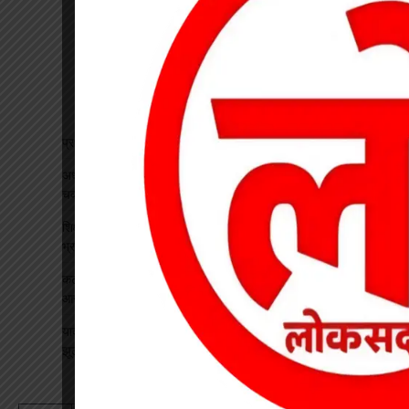
प्रधान पाठक पर हमला, स्कूल का चपरासी गिरफ्तार
अधीक्षिका को हटाने की मांग पर छात्राओं का फूटा गुस्सा, NH-130 पर
चक्काजाम से घंटों थमा यातायात
शिक्षक बने कलेक्टर: कक्षा में पढ़ाया भौतिकी, 100% रिजल्ट पर इसरो
भ्रमण का दिया तोहफा
कटघोरा थाना के आरक्षक प्रदीप राठौर एवं रामधन पटेल रिश्वतखोरी के
आरोप मे निलंबित
यादव समाज महिला संगठन ने जिला अध्यक्ष का किया भव्य स्वागत, सावन
झूला उत्सव का दिया आमंत्रण
August 2026