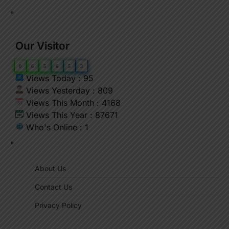
"
Our Visitor
0
6
5
6
5
3
Views Today : 95
Views Yesterday : 809
Views This Month : 4168
Views This Year : 87671
Who's Online : 1
"
About Us
Contact Us
Privacy Policy