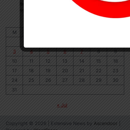
शिक्षक बने कलेक्टर: कक्षा में पढ़ाया भौतिकी, 100% रिजल्ट पर इसरो
भ्रमण का दिया तोहफा
August 2026
M
T
W
T
F
S
S
1
2
3
4
5
6
7
8
9
10
11
12
13
14
15
16
17
18
19
20
21
22
23
24
25
26
27
28
29
30
31
« Jul
Copyright © 2026
| Extensive News by
Ascendoor
|