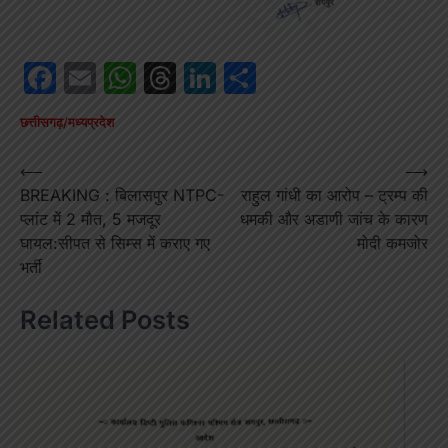
Facebook
Email
WhatsApp
Threads
LinkedIn
Share
छत्तीसगढ़/मध्यप्रदेश
Post
⟵
⟶
BREAKING : बिलासपुर NTPC-
राहुल गांधी का आरोप – ट्रम्प की
navigation
प्लांट में 2 मौत, 5 मजदूर
धमकी और अडाणी जांच के कारण
घायल:सीपत से सिम्स में कराए गए
मोदी कमजोर
भर्ती
Related Posts