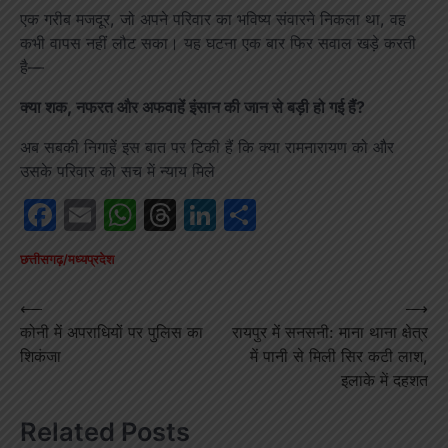
एक गरीब मजदूर, जो अपने परिवार का भविष्य संवारने निकला था, वह
कभी वापस नहीं लौट सका। यह घटना एक बार फिर सवाल खड़े करती
है—
क्या शक, नफरत और अफवाहें इंसान की जान से बड़ी हो गई हैं?
अब सबकी निगाहें इस बात पर टिकी हैं कि क्या रामनारायण को और
उसके परिवार को सच में न्याय मिले
Facebook
Email
WhatsApp
Threads
LinkedIn
Share
छत्तीसगढ़/मध्यप्रदेश
Post
⟵
⟶
कोनी में अपराधियों पर पुलिस का
रायपुर में सनसनी: माना थाना क्षेत्र
navigation
शिकंजा
में पानी से मिली सिर कटी लाश,
इलाके में दहशत
Related Posts