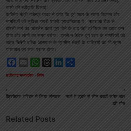
साथ मौके का निरीक्षण कर प्रस्ताव तैयार कराया और 23.96 करोड़
रुपये की स्वीकृति दिलाई।
केबिनेट मंत्री गजेन्द्र यादव ने कहा कि दुर्ग शहर के सतत विकास और
नागरिकों की सुविधा हमारी पहली प्राथमिकता है। महाराजा चैक से
बोरसी मार्ग का फोरलेन कार्य पूरा होने के बाद यहां ट्रैफिक का दबाव कम
होगा और लोगों का समय बचेगा। इससे न केवल दुर्ग शहर के नागरिकों को
राहत मिलेगी बल्कि आसपास के ग्रामीण क्षेत्रों के यात्रियों को भी सुगम
यातायात का लाभ प्राप्त होगा।
Facebook
Email
WhatsApp
Threads
LinkedIn
Share
छत्तीसगढ़/मध्यप्रदेश
विशेष
Post
⟵
⟶
क्रिकेटर अश्विन ने लिया संन्यास
नाले में डूबने से तीन बच्चों समेत चार
navigation
की मौत
Related Posts