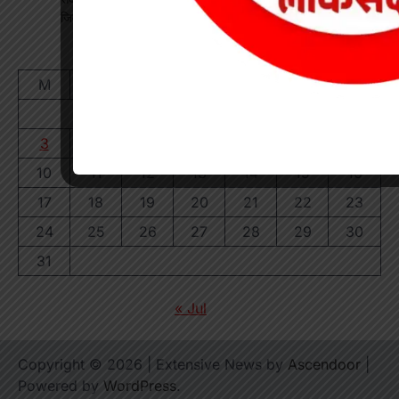
जिम्मेदारी
August 2026
M
T
W
T
F
S
S
1
2
3
4
5
6
7
8
9
10
11
12
13
14
15
16
17
18
19
20
21
22
23
24
25
26
27
28
29
30
31
« Jul
Copyright © 2026
| Extensive News by
Ascendoor
|
Powered by
WordPress
.