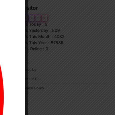
Our Visitor
0
6
5
5
7
9
Views Today : 9
Views Yesterday : 809
Views This Month : 4082
Views This Year : 87585
Who's Online : 0
"
About Us
Contact Us
Privacy Policy