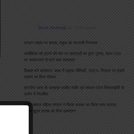
Stock Heatmap
by TradingView
प्रधान पाठक पर हमला, स्कूल का चपरासी गिरफ्तार
अधीक्षिका को हटाने की मांग पर छात्राओं का फूटा गुस्सा, NH-130
पर चक्काजाम से घंटों थमा यातायात
शिक्षक बने कलेक्टर: कक्षा में पढ़ाया भौतिकी, 100% रिजल्ट पर इसरो
भ्रमण का दिया तोहफा
कटघोरा थाना के आरक्षक प्रदीप राठौर एवं रामधन पटेल रिश्वतखोरी के
आरोप मे निलंबित
यादव समाज महिला संगठन ने जिला अध्यक्ष का किया भव्य स्वागत,
सावन झूला उत्सव का दिया आमंत्रण
"