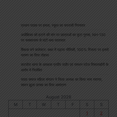
प्रधान पाठक पर हमला, स्कूल का चपरासी गिरफ्तार
अधीक्षिका को हटाने की मांग पर छात्राओं का फूटा गुस्सा, NH-130
पर चक्काजाम से घंटों थमा यातायात
शिक्षक बने कलेक्टर: कक्षा में पढ़ाया भौतिकी, 100% रिजल्ट पर इसरो
भ्रमण का दिया तोहफा
कटघोरा थाना के आरक्षक प्रदीप राठौर एवं रामधन पटेल रिश्वतखोरी के
आरोप मे निलंबित
यादव समाज महिला संगठन ने जिला अध्यक्ष का किया भव्य स्वागत,
सावन झूला उत्सव का दिया आमंत्रण
August 2026
M
T
W
T
F
S
S
1
2