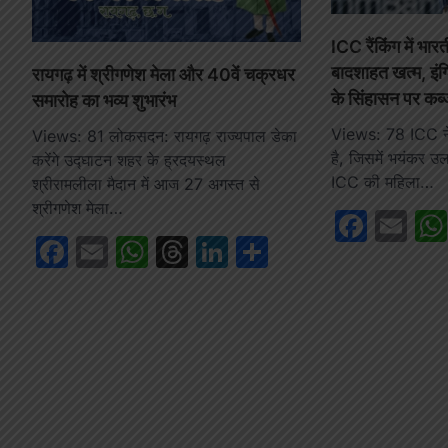
ICC रैंकिंग में भा
बादशाहत खत्म, इंग
रायगढ़ में श्रीगणेश मेला और 40वें चक्रधर
के सिंहासन पर कब्
समारोह का भव्य शुभारंभ
Views: 78 ICC ने 
Views: 81 लोकसदन: रायगढ़ राज्यपाल डेका
है, जिसमें भयंकर उ
करेंगे उद्घाटन शहर के ह्रदयस्थल
ICC की महिला…
श्रीरामलीला मैदान में आज 27 अगस्त से
श्रीगणेश मेला…
Face
Em
Facebook
Email
WhatsApp
Threads
LinkedIn
Share