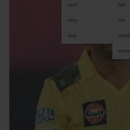
धमतरी
विशेष
रायगढ़
व्यंग्य
कोरबा
संपादक
साक्षात्