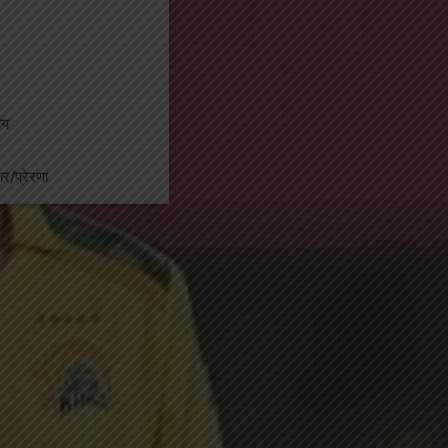
ीय
कार/प्रेरणा