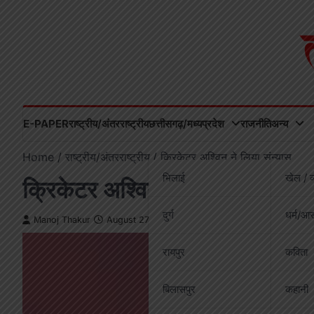
Skip
to
content
E-PAPER
राष्ट्रीय/अंतरराष्ट्रीय
छत्तीसगढ़/मध्यप्रदेश
राजनीति
अन्य
Home
राष्ट्रीय/अंतरराष्ट्रीय
क्रिकेटर अश्विन ने लिया संन्यास
भिलाई
खेल / व
क्रिकेटर अश्विन ने लिया संन्यास
दुर्ग
धर्म/आस
Manoj Thakur
August 27, 2025
रायपुर
कविता
बिलासपुर
कहानी