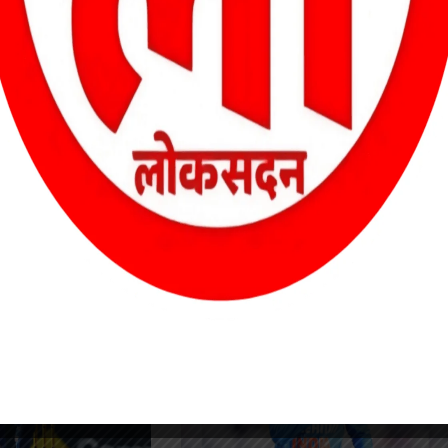
 का अंतर्राष्ट्रीय क्रिकेट बेहद यादगार रहा है। उनका नाम विश्व के श्रेष्ठतम
ट में 537 विकेट, 116 वनडे में 156 विकेट और 65 टी20 में 72 विकेट उनके
ल रहे हैं। 6 शतक और 14 अर्धशतक की मदद से उन्होंने 3,503 रन बनाए हैं।
दुर्गवासियों को बड़ी सौगात – महाराजा चैक से बोरसी तक फोरलेन