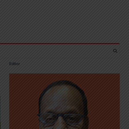
Editor