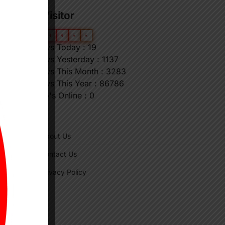
Our Visitor
0
6
4
9
5
5
Views Today : 19
Views Yesterday : 1137
Views This Month : 3283
Views This Year : 86786
Who's Online : 0
"
About Us
Contact Us
Privacy Policy