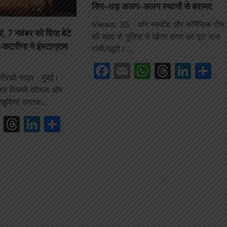
सिर–धड़ अलग-अलग स्थानों से बरामद
Views: 35 डॉग स्क्वॉड और फॉरेंसिक टीम
, 7 नवंबर को दिया बेटे
की मदद से पुलिस ने खोला हत्या का पूरा राज
कटरीना ने इंस्टाग्राम
रांची/खुटी।…
Facebook
Email
WhatsAp
Thread
Link
S
ीरथी यादव मुंबई।
कपल विक्की कौशल और
खुशियां दस्तक…
book
ail
WhatsApp
Threads
LinkedIn
Share