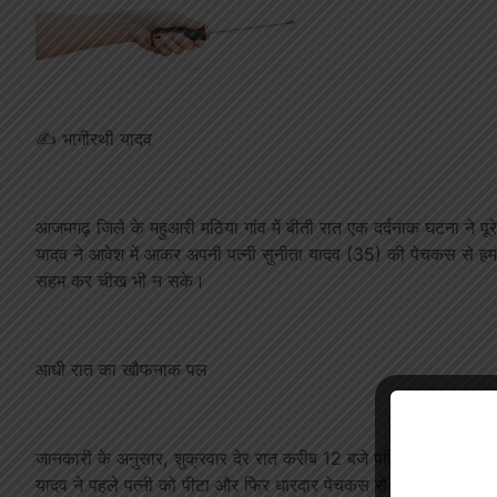
✍️ भागीरथी यादव
आजमगढ़ जिले के महुआरी मठिया गांव में बीती रात एक दर्दनाक घटना ने प
यादव ने आवेश में आकर अपनी पत्नी सुनीता यादव (35) की पेचकस से हमला 
सहम कर चीख भी न सके।
आधी रात का खौफनाक पल
जानकारी के अनुसार, शुक्रवार देर रात करीब 12 बजे पति-पत्नी के बीच 
यादव ने पहले पत्नी को पीटा और फिर धारदार पेचकस से कई वार कर दिए।