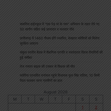
सकरिया हाईस्कूल में “एक पेड़ मां के नाम” अभियान के तहत रोपे गए
50 सागौन सहित कई छायादार व फलदार पौधे
p
s
edIn
hare
छत्तीसगढ़ में 1460 गौधाम होंगे स्थापित, बेसहारा मवेशियों को मिलेगा
सुरक्षित आश्रय
संकुल स्तरीय बैठक में शैक्षणिक प्रगति व स्वतंत्रता दिवस तैयारियों की
हुई समीक्षा
तेज रफ्तार बाइक की टक्कर से शिक्षक की मौत
मलेरिया प्रभावित वनांचल पहुंचे विधायक फूल सिंह राठिया, 10 किमी
पैदल चलकर जाना ग्रामीणों का हाल
August 2026
M
T
W
T
F
S
S
1
2