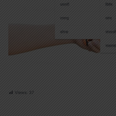
धमतरी
विशेष
रायगढ़
व्यंग्य
कोरबा
संपादक
साक्षात्
Views:
37