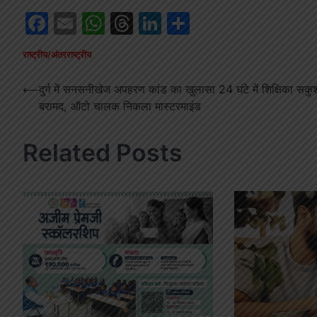
Facebook
Email
WhatsApp
Threads
LinkedIn
Share
राष्ट्रीय/अंतरराष्ट्रीय
Post
⟵
दुर्ग में सनसनीखेज अपहरण कांड का खुलासा 24 घंटे में शिक्षिका सक
बरामद, ऑटो चालक निकला मास्टरमाइंड
navigation
Related Posts