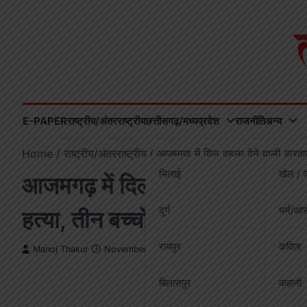
Skip
to
content
E-PAPER
राष्ट्रीय/अंतरराष्ट्रीय
छत्तीसगढ़/मध्यप्रदेश
राजनीति
अन्य
Home
राष्ट्रीय/अंतरराष्ट्रीय
आजमगढ़ में दिल दहला देने वाली वारदात
भिलाई
खेल / व
आजमगढ़ में दिल दहला देने वाली वारद
दुर्ग
धर्म/आस
हत्या, तीन बच्चों ने देखा खौफनाक 
रायपुर
कविता
Manoj Thakur
November 29, 2025
बिलासपुर
कहानी