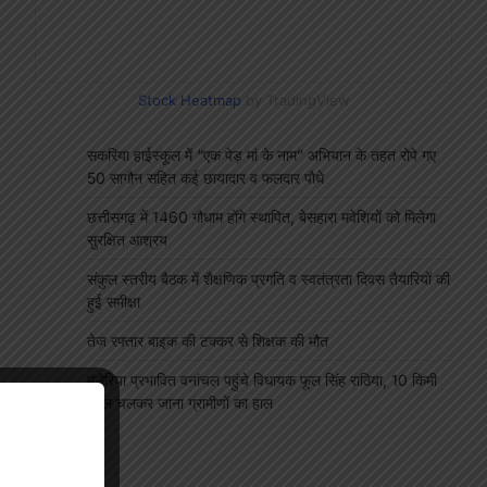
Stock Heatmap
by TradingView
सकरिया हाईस्कूल में “एक पेड़ मां के नाम” अभियान के तहत रोपे गए
50 सागौन सहित कई छायादार व फलदार पौधे
छत्तीसगढ़ में 1460 गौधाम होंगे स्थापित, बेसहारा मवेशियों को मिलेगा
सुरक्षित आश्रय
संकुल स्तरीय बैठक में शैक्षणिक प्रगति व स्वतंत्रता दिवस तैयारियों की
हुई समीक्षा
तेज रफ्तार बाइक की टक्कर से शिक्षक की मौत
मलेरिया प्रभावित वनांचल पहुंचे विधायक फूल सिंह राठिया, 10 किमी
पैदल चलकर जाना ग्रामीणों का हाल
"