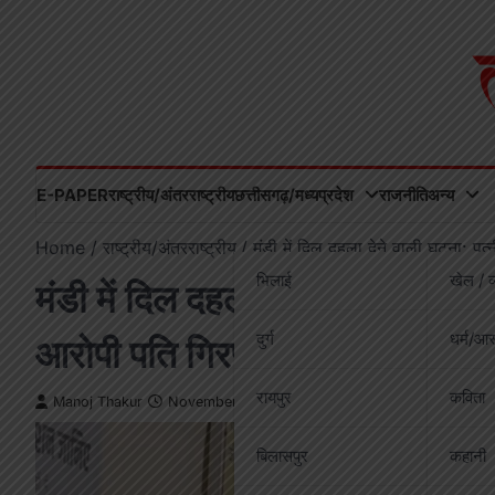
Skip
to
content
E-PAPER
राष्ट्रीय/अंतरराष्ट्रीय
छत्तीसगढ़/मध्यप्रदेश
राजनीति
अन्य
Home
राष्ट्रीय/अंतरराष्ट्रीय
मंडी में दिल दहला देने वाली घटना: प
भिलाई
खेल / व
मंडी में दिल दहला देने वाली घटना: 
दुर्ग
धर्म/आस
आरोपी पति गिरफ्तार
रायपुर
कविता
Manoj Thakur
November 16, 2025
बिलासपुर
कहानी