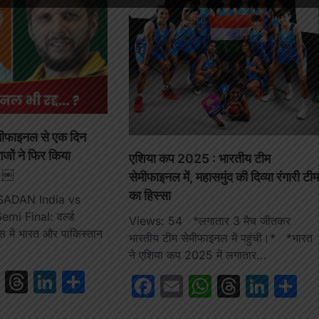
ीफाइनल से एक दिन
गजों ने फिर किया
एशिया कप 2025 : भारतीय टीम
? ￼
सेमीफाइनल में, महासमुंद की दिव्या रंगारी टी
का हिस्सा
SADAN India vs
i Final: वर्ल्ड
Views: 54 *लगातार 3 मैच जीतकर
्स में भारत और पाकिस्तान
भारतीय टीम सेमीफाइनल में पहुंची।* *भारत
ने एशिया कप 2025 में लगातार…
book
ail
WhatsApp
Threads
LinkedIn
Share
Facebook
Email
WhatsAp
Thread
Link
S