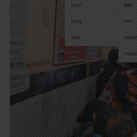
धमतरी
विशेष
रायगढ़
व्यंग्य
कोरबा
संपादक
साक्षात्