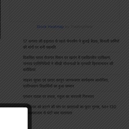
Stock Heatmap
by TradingView
17 अगस्त की हड़ताल से पहले चेयरमैन ने बुलाई बैठक, बिजली कर्मियों
की मांगों पर बनी सहमति
विकसित भारत रोजगार मिशन पर खारंग में एकदिवसीय प्रशिक्षण,
जनपद प्रतिनिधियों ने सीखी योजनाओं के प्रभावी क्रियान्वयन की
बारीकियां
साइबर सुरक्षा एवं छात्र कानून जागरूकता कार्यक्रम आयोजित,
प्रतिभावान विद्यार्थियों का हुआ सम्मान
प्रधान पाठक पर हमला, स्कूल का चपरासी गिरफ्तार
अधीक्षिका को हटाने की मांग पर छात्राओं का फूटा गुस्सा, NH-130
पर चक्काजाम से घंटों थमा यातायात
"