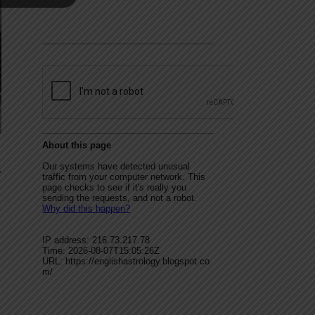
म
p
s
edIn
hare