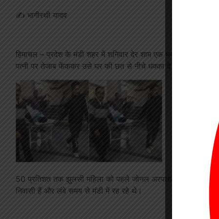
✍️ भागीरथी यादव
हिमाचल – प्रदेश के मंडी शहर में शनिवार देर शाम एक भयावह वारदात साम
पत्नी पर तेजाब फेंककर उसे घर की छत से नीचे धक्का दे दिया।
50 प्रतिशत तक झुलसी महिला को पहले जोनल अस्पताल मंडी और फिर गंभीर 
निवासी हैं और लंबे समय से मंडी में रह रहे थे।