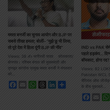
ममता बनर्जी का चुनाव आयोग और BJP पर
सबसे तीखा हमला; बोलीं– “मुझे छू भी लिया,
IND vs PAK सेम
तो पूरे देश में हिला दूंगी BJP की नींव”
पहले हड़कंप… दिग्
Views: 38 ✍️ भागीरथी यादव कोलकाता/
बॉयकाट, होगा रद्द
बोनगांव। पश्चिम बंगाल की मुख्यमंत्री और
तृणमूल कांग्रेस प्रमुख ममता बनर्जी ने मंगलवार
Views: 82 LOK
को…
Pakistan WCL Sem
चैंपियंस ऑफ लीजेंड
Facebook
Email
WhatsApp
Threads
LinkedIn
Share
के बीच मुकाबले…
Face
Em