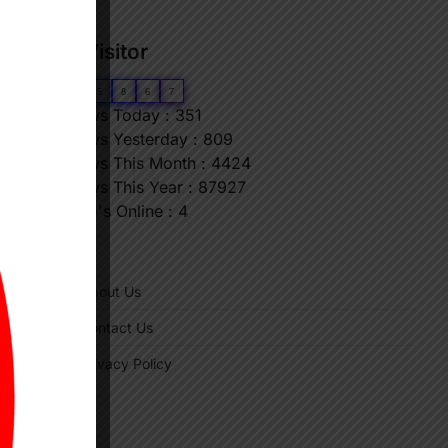
Our Visitor
0
6
5
8
6
7
Views Today : 351
Views Yesterday : 809
Views This Month : 4424
Views This Year : 87927
Who's Online : 4
"
About Us
Contact Us
Privacy Policy