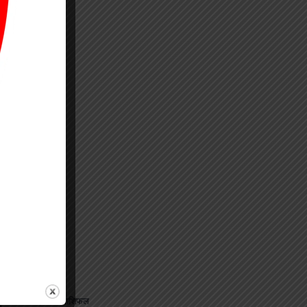
⟶
जानिए अपना राशिफल