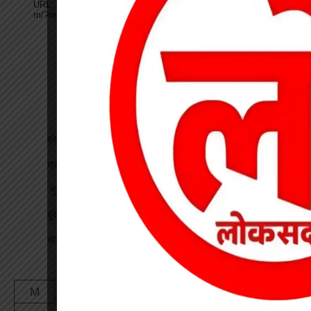
ब्रेकिंग : खेत में विवाद के बाद महिला की संदिग्ध मौत, पति फरार
श्रद्धा पेट्रोल पंप तिवारता में पुलिस का छापा गड़बड़ी की आशंका
भू-प्रभावित युवाओं को रोजगार देने की मांग, महाप्रबंधक को सौंपा ज्ञापन
बुंदेली-सुतर्रा मार्ग की बदहाली पर चक्काजाम, चार घंटे थमे वाहनों के पहिए
खेत में काम कर रहे किसान पर गिरी गाज, मौत
August 2026
M
T
W
T
F
S
S