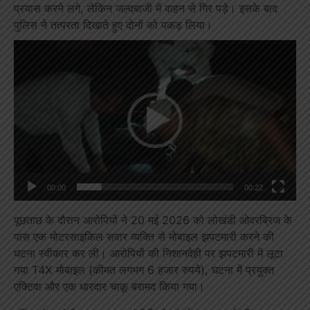
प्रयास करने लगे, लेकिन जल्दबाजी में वाहन से गिर पड़े। इसके बाद
पुलिस ने तत्परता दिखाते हुए दोनों को पकड़ लिया।
Video
Player
00:00
00:22
पूछताछ के दौरान आरोपियों ने 20 मई 2026 को लोखंडी ओवरब्रिज के
पास एक मोटरसाइकिल सवार व्यक्ति से मोबाइल झपटमारी करने की
घटना स्वीकार कर ली। आरोपियों की निशानदेही पर झपटमारी में लूटा
गया T4X मोबाइल (कीमत लगभग 6 हजार रुपये), घटना में प्रयुक्त
एक्टिवा और एक धारदार चाकू बरामद किया गया।