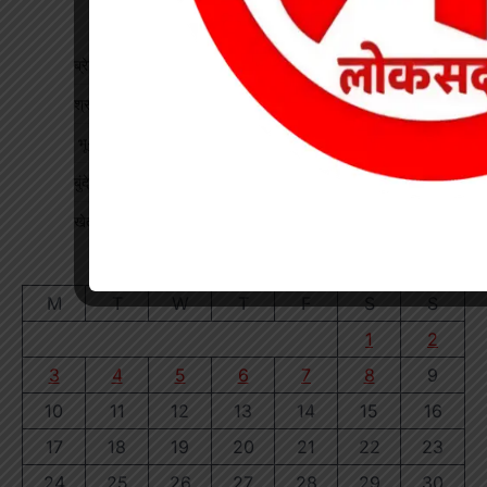
ब्रेकिंग : खेत में विवाद के बाद महिला की संदिग्ध मौत, पति फरार
श्रद्धा पेट्रोल पंप तिवारता में पुलिस का छापा गड़बड़ी की आशंका
भू-प्रभावित युवाओं को रोजगार देने की मांग, महाप्रबंधक को सौंपा ज्ञापन
बुंदेली-सुतर्रा मार्ग की बदहाली पर चक्काजाम, चार घंटे थमे वाहनों के पहिए
खेत में काम कर रहे किसान पर गिरी गाज, मौत
August 2026
M
T
W
T
F
S
S
1
2
3
4
5
6
7
8
9
10
11
12
13
14
15
16
17
18
19
20
21
22
23
24
25
26
27
28
29
30