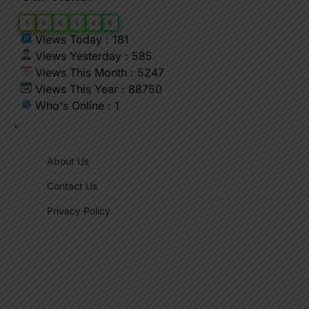
0
6
6
5
0
6
Views Today : 181
Views Yesterday : 585
Views This Month : 5247
Views This Year : 88750
Who's Online : 1
"
About Us
Contact Us
Privacy Policy