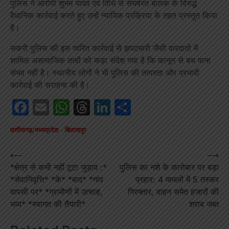
पुलिस ने आरोपी शुभम यादव एवं विधि से संघर्षरत बालक के विरुद्ध
वैधानिक कार्रवाई करते हुए उन्हें न्यायिक प्रक्रिया के तहत प्रस्तुत किया
है।
सकरी पुलिस की इस त्वरित कार्रवाई से झपटमारी जैसी वारदातों में
शामिल असामाजिक तत्वों को कड़ा संदेश गया है कि कानून से बच पाना
संभव नहीं है। स्थानीय लोगों ने भी पुलिस की तत्परता और प्रभावी
कार्रवाई की सराहना की है।
Facebook
Email
WhatsApp
Threads
LinkedIn
Share
छत्तीसगढ़/मध्यप्रदेश
बिलासपुर
Post
⟵
⟶
*क्षेत्र से कभी नहीं टूटा जुड़ाव :*
पुलिस का नशे के कारोबार पर बड़ा
navigation
*सेवानिवृत्ति* *के* *बाद* *गांव
प्रहार: 4 मामलों में 5 तस्कर
वापसी पर* *ग्रामीणों में उत्साह,
गिरफ्तार, वाहन समेत हजारों की
भव्य* *स्वागत की तैयारी*
शराब जब्त