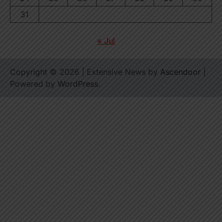
31
« Jul
Copyright © 2026
| Extensive News by
Ascendoor
|
Powered by
WordPress
.