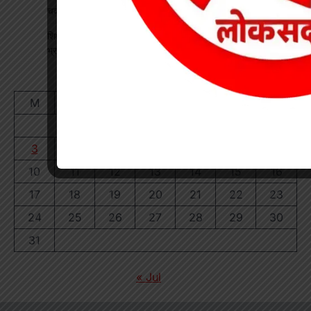
चक्काजाम से घंटों थमा यातायात
शिक्षक बने कलेक्टर: कक्षा में पढ़ाया भौतिकी, 100% रिजल्ट पर इसरो
भ्रमण का दिया तोहफा
August 2026
M
T
W
T
F
S
S
1
2
3
4
5
6
7
8
9
10
11
12
13
14
15
16
17
18
19
20
21
22
23
24
25
26
27
28
29
30
31
« Jul