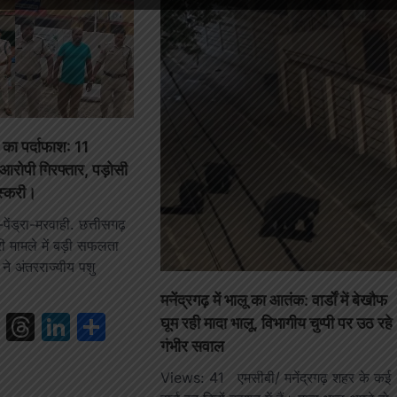
 का पर्दाफाश: 11
 आरोपी गिरफ्तार, पड़ोसी
तस्करी।
ंड्रा-मरवाही. छत्तीसगढ़
ी मामले में बड़ी सफलता
 ने अंतरराज्यीय पशु
मनेंद्रगढ़ में भालू का आतंक: वार्डों में बेखौफ
book
ail
WhatsApp
Threads
LinkedIn
Share
घूम रही मादा भालू, विभागीय चुप्पी पर उठ रहे
गंभीर सवाल
Views: 41 एमसीबी/ मनेंद्रगढ़ शहर के कई