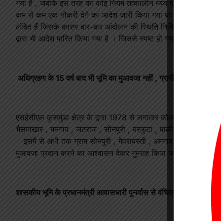
गया है , जबकि इस तरह का कोई नियम तत्कालीन मध्य प्रदेश शासन के द्वारा 
कम से कम एक नौकरी देने का आदेश जारी किया गया था । जिसका पालन नह
लंबित हैं जिसके कारण बार-बार आंदोलन की स्थिति निर्मित हो रही है । अर
द्वारा भी आदेश पारित किया गया है । जिससे स्पष्ट हो गया है कि , अर्जन क
अधिग्रहण के 15 वर्ष बाद भी भूमि का मुआवजा नहीं , ग्रामीण परेशान
एसईसीएल कुसमुंडा क्षेत्र के द्वारा 1978 से लगातार कोल उत्खनन हेतु अभी
भैंसमाखार , मनगांव , जटराज , सोनपुरी , बरकुटा , पाली , पड़निया , रि
। इसमें से अभी तक ग्राम सोनपुरी , गेवराबस्ती , अमगांव , चुरैल , खैरभवन
मुआवजा प्रदान करने का आश्वासन देकर गुमराह किया जा रहा है । जिसमें स
शासकीय भूमि के प्रधानमंत्री आवासधारी पुनर्वास से वंचित