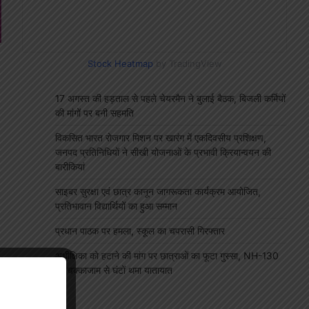
Stock Heatmap
by TradingView
17 अगस्त की हड़ताल से पहले चेयरमैन ने बुलाई बैठक, बिजली कर्मियों
की मांगों पर बनी सहमति
विकसित भारत रोजगार मिशन पर खारंग में एकदिवसीय प्रशिक्षण,
जनपद प्रतिनिधियों ने सीखी योजनाओं के प्रभावी क्रियान्वयन की
बारीकियां
साइबर सुरक्षा एवं छात्र कानून जागरूकता कार्यक्रम आयोजित,
प्रतिभावान विद्यार्थियों का हुआ सम्मान
प्रधान पाठक पर हमला, स्कूल का चपरासी गिरफ्तार
अधीक्षिका को हटाने की मांग पर छात्राओं का फूटा गुस्सा, NH-130
पर चक्काजाम से घंटों थमा यातायात
"