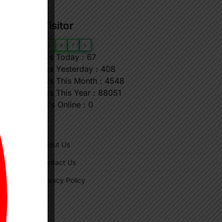
ण
Our Visitor
0
6
5
9
7
1
Views Today : 67
Views Yesterday : 408
Views This Month : 4548
Views This Year : 88051
Who's Online : 0
"
About Us
Contact Us
Privacy Policy