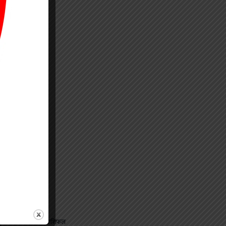
⟶
जानिए अपना राशिफल