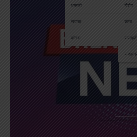
धमतरी
विशेष
रायगढ़
व्यंग्य
कोरबा
संपादक
साक्षात्