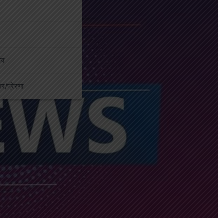
ीय
कार/प्रेरणा