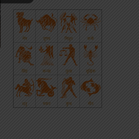
p
s
edIn
hare