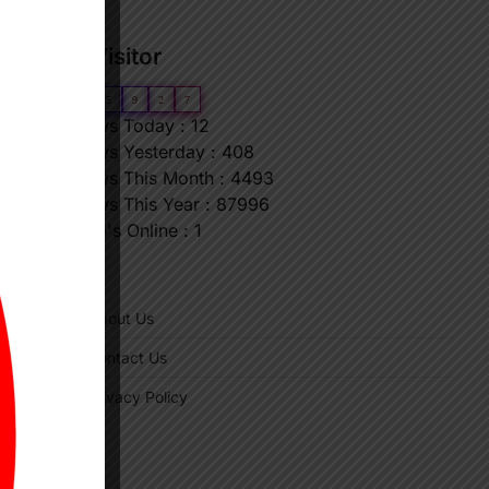
Our Visitor
0
6
5
9
2
7
Views Today : 12
Views Yesterday : 408
Views This Month : 4493
Views This Year : 87996
Who's Online : 1
स
"
About Us
Contact Us
Privacy Policy