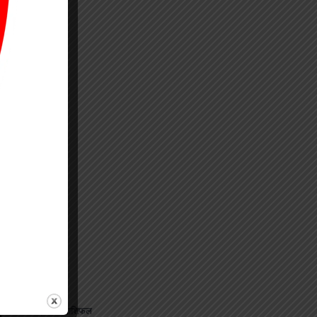
ि
⟶
जानिए अपना राशिफल