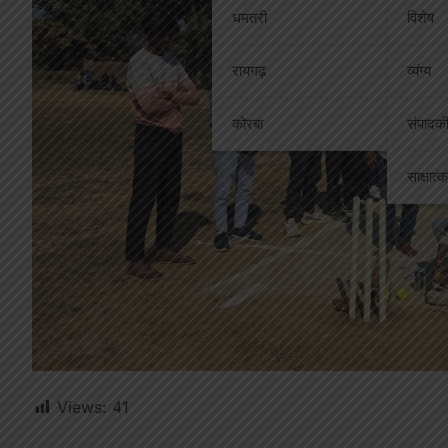
धमतरी
विशेष
रायगढ़
व्यंग्य
कोरबा
संपादक
साक्षात्
Views:
41