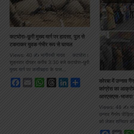
कटघोरा–छुरी मुख्य मार्ग पर हादसा, पुल से
टकराकर युवक गंभीर रूप से घायल
Views: 40 ✍️ भागीरथी यादव कटघोरा।
शुक्रवार दोपहर करीब 3:30 बजे कटघोरा–छुरी
मुख्य मार्ग पर कसीबहरा के पास…
Facebook
Email
WhatsApp
Threads
LinkedIn
Share
कोरबा में उन्नाव गै
कांग्रेस का आक्र
आरएसएस-भाजपा क
Views: 48 ✍️ भा
उन्नाव गैंगरेप पीड़ित
को लेकर शनिवार क