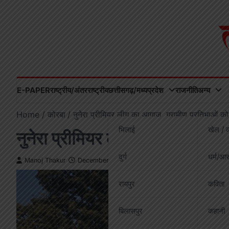
Skip
to
content
E-PAPER
राष्ट्रीय/अंतरराष्ट्रीय
छत्तीसगढ़/मध्यप्रदेश
राजनीति
अन्य
Home
कोरबा
नुनेरा प्रीमियर लीग का आगाज़, ग्रामीण प्रतिभाओं क
भिलाई
खेल / व
नुनेरा प्रीमियर लीग का आगाज़, ग्र
दुर्ग
धर्म/आस
Manoj Thakur
December 17, 2025
रायपुर
कविता
बिलासपुर
कहानी