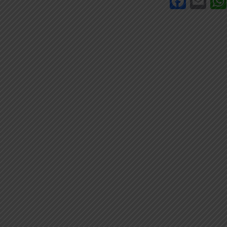
Face
Em