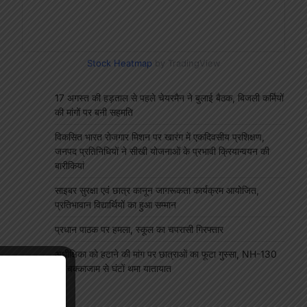
Stock Heatmap
by TradingView
17 अगस्त की हड़ताल से पहले चेयरमैन ने बुलाई बैठक, बिजली कर्मियों
की मांगों पर बनी सहमति
विकसित भारत रोजगार मिशन पर खारंग में एकदिवसीय प्रशिक्षण,
जनपद प्रतिनिधियों ने सीखी योजनाओं के प्रभावी क्रियान्वयन की
बारीकियां
साइबर सुरक्षा एवं छात्र कानून जागरूकता कार्यक्रम आयोजित,
प्रतिभावान विद्यार्थियों का हुआ सम्मान
प्रधान पाठक पर हमला, स्कूल का चपरासी गिरफ्तार
अधीक्षिका को हटाने की मांग पर छात्राओं का फूटा गुस्सा, NH-130
पर चक्काजाम से घंटों थमा यातायात
"