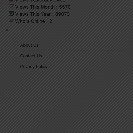
Views This Month : 5570
Views This Year : 89073
Who's Online : 2
"
About Us
Contact Us
Privacy Policy