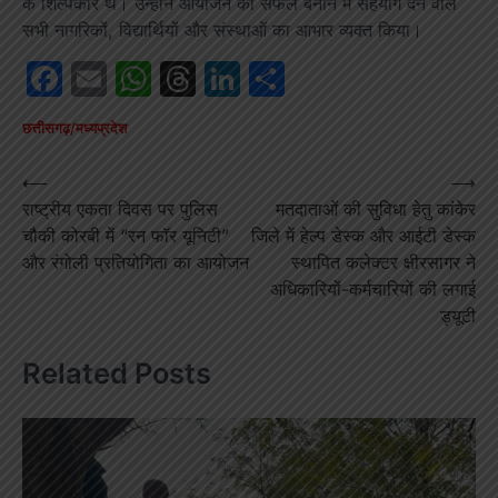
के शिल्पकार थे। उन्होंने आयोजन को सफल बनाने में सहयोग देने वाले
सभी नागरिकों, विद्यार्थियों और संस्थाओं का आभार व्यक्त किया।
Facebook
Email
WhatsApp
Threads
LinkedIn
Share
छत्तीसगढ़/मध्यप्रदेश
Post
⟵
⟶
राष्ट्रीय एकता दिवस पर पुलिस
मतदाताओं की सुविधा हेतु कांकेर
navigation
चौकी कोरबी में “रन फॉर यूनिटी”
जिले में हेल्प डेस्क और आईटी डेस्क
और रंगोली प्रतियोगिता का आयोजन
स्थापित कलेक्टर क्षीरसागर ने
अधिकारियों-कर्मचारियों की लगाई
ड्यूटी
Related Posts