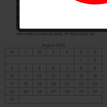
साइबर सेल की बड़ी सफलता, 1250 मोबाइल पहुंचे असली मालिकों तक
युवती से मारपीट कर मोबाइल लूटने वाला आरोपी गिरफ्तार
टीपी नगर में ऑटो चालकों की बैठक, यातायात नियमों के पालन पर जोर
सागौन तस्करी पर वन विभाग की कार्रवाई, तीन गोलों से लदी वेन जब्त
August 2026
M
T
W
T
F
S
S
1
2
3
4
5
6
7
8
9
10
11
12
13
14
15
16
17
18
19
20
21
22
23
24
25
26
27
28
29
30
31