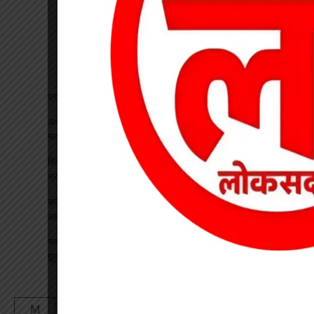
प्रधान पाठक पर हमला, स्कूल का चपरासी गिरफ्तार
अधीक्षिका को हटाने की मांग पर छात्राओं का फूटा गुस्सा, NH-130 पर
चक्काजाम से घंटों थमा यातायात
शिक्षक बने कलेक्टर: कक्षा में पढ़ाया भौतिकी, 100% रिजल्ट पर इसरो
भ्रमण का दिया तोहफा
कटघोरा थाना के आरक्षक प्रदीप राठौर एवं रामधन पटेल रिश्वतखोरी के
आरोप मे निलंबित
यादव समाज महिला संगठन ने जिला अध्यक्ष का किया भव्य स्वागत, सावन
झूला उत्सव का दिया आमंत्रण
August 2026
M
T
W
T
F
S
S