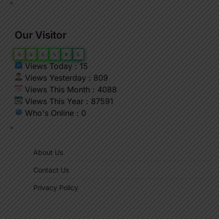
"
Our Visitor
0
6
5
5
8
5
Views Today : 15
Views Yesterday : 809
Views This Month : 4088
Views This Year : 87591
Who's Online : 0
"
About Us
Contact Us
Privacy Policy