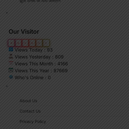
झूला उत्सव का दिया आमंत्रण
"
Our Visitor
0
6
5
6
5
1
Views Today : 93
Views Yesterday : 809
Views This Month : 4166
Views This Year : 87669
Who's Online : 0
"
About Us
Contact Us
Privacy Policy