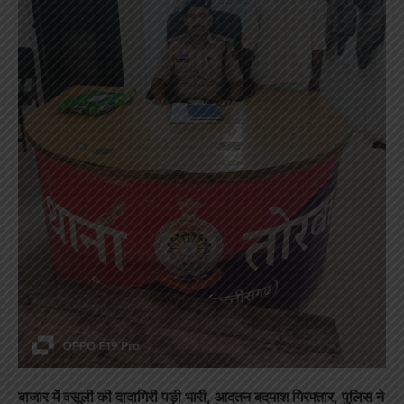
बाजार में वसूली की दादागिरी पड़ी भारी, आदतन बदमाश गिरफ्तार, पुलिस ने