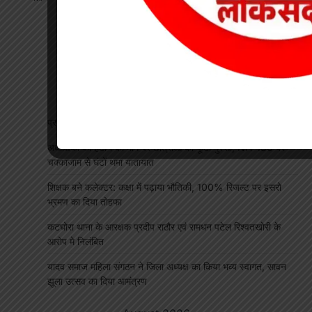
प्रधान पाठक पर हमला, स्कूल का चपरासी गिरफ्तार
अधीक्षिका को हटाने की मांग पर छात्राओं का फूटा गुस्सा, NH-130 पर
चक्काजाम से घंटों थमा यातायात
शिक्षक बने कलेक्टर: कक्षा में पढ़ाया भौतिकी, 100% रिजल्ट पर इसरो
भ्रमण का दिया तोहफा
कटघोरा थाना के आरक्षक प्रदीप राठौर एवं रामधन पटेल रिश्वतखोरी के
आरोप मे निलंबित
यादव समाज महिला संगठन ने जिला अध्यक्ष का किया भव्य स्वागत, सावन
झूला उत्सव का दिया आमंत्रण