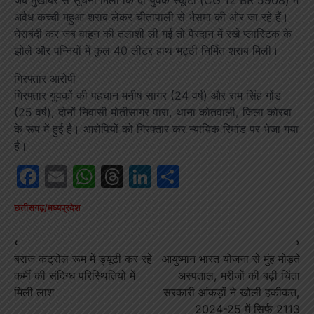
अवैध कच्ची महुआ शराब लेकर चीतापाली से भैसमा की ओर जा रहे हैं।
घेराबंदी कर जब वाहन की तलाशी ली गई तो पैरदान में रखे प्लास्टिक के
झोले और पन्नियों में कुल 40 लीटर हाथ भट्ठी निर्मित शराब मिली।
गिरफ्तार आरोपी
गिरफ्तार युवकों की पहचान मनीष सागर (24 वर्ष) और राम सिंह गोंड
(25 वर्ष), दोनों निवासी मोतीसागर पारा, थाना कोतवाली, जिला कोरबा
के रूप में हुई है। आरोपियों को गिरफ्तार कर न्यायिक रिमांड पर भेजा गया
है।
Facebook
Email
WhatsApp
Threads
LinkedIn
Share
छत्तीसगढ़/मध्यप्रदेश
Post
⟵
⟶
बराज कंट्रोल रूम में ड्यूटी कर रहे
आयुष्मान भारत योजना से मुंह मोड़ते
navigation
कर्मी की संदिग्ध परिस्थितियों में
अस्पताल, मरीजों की बढ़ी चिंता
मिली लाश
सरकारी आंकड़ों ने खोली हकीकत,
2024-25 में सिर्फ 2113