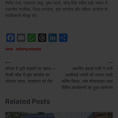
निर्मल राज, प्रहलाद साहू, पुष्पा पात्रे, सोनू सिंह सहित बड़ी संख्या में
स्थानीय नागरिक, जिला कांग्रेस, युवा कांग्रेस और महिला कांग्रेस के
पदाधिकारी मौजूद रहे।
Facebook
Email
WhatsApp
Threads
LinkedIn
Share
कोरबा
छत्तीसगढ़/मध्यप्रदेश
Post
⟵
⟶
कोरबा में टूटी सड़कों पर उबाल —
अभाविप इकाई पाली ने रानी
navigation
रिस्दी चौक में युवा कांग्रेस का
लक्ष्मीबाई जयंती को मनाया स्त्री
जोरदार धरना, प्रशासन को घेरा
शक्ति दिवस, भव्य शोभायात्रा तथा
विविध कार्यक्रमों का हुआ आयोजन
Related Posts