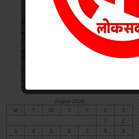
17 अगस्त की हड़ताल से पहले चेयरमैन ने बुलाई बैठक, बिजली कर्मियों की
मांगों पर बनी सहमति
विकसित भारत रोजगार मिशन पर खारंग में एकदिवसीय प्रशिक्षण, जनपद
प्रतिनिधियों ने सीखी योजनाओं के प्रभावी क्रियान्वयन की बारीकियां
साइबर सुरक्षा एवं छात्र कानून जागरूकता कार्यक्रम आयोजित, प्रतिभावान
विद्यार्थियों का हुआ सम्मान
प्रधान पाठक पर हमला, स्कूल का चपरासी गिरफ्तार
अधीक्षिका को हटाने की मांग पर छात्राओं का फूटा गुस्सा, NH-130 पर
चक्काजाम से घंटों थमा यातायात
August 2026
M
T
W
T
F
S
S
1
2
3
4
5
6
7
8
9