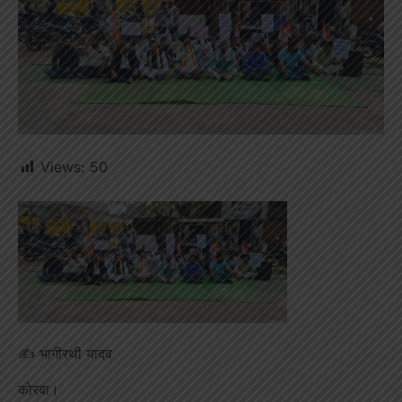
Views:
50
✍️ भागीरथी यादव
कोरबा।