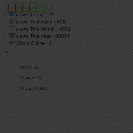
0
6
5
9
7
5
Views Today : 71
Views Yesterday : 408
Views This Month : 4552
Views This Year : 88055
Who's Online : 1
"
About Us
Contact Us
Privacy Policy