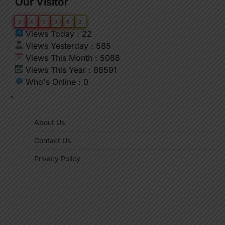
Our Visitor
0
6
6
3
8
2
Views Today : 22
Views Yesterday : 585
Views This Month : 5088
Views This Year : 88591
Who's Online : 0
"
About Us
Contact Us
Privacy Policy