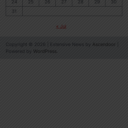
24
25
26
27
28
29
30
31
« Jul
Copyright © 2026
| Extensive News by
Ascendoor
|
Powered by
WordPress
.