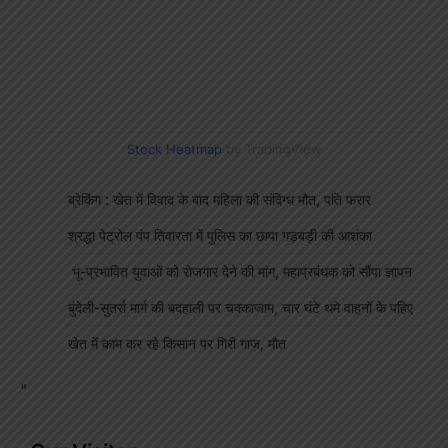
Stock Heatmap
by TradingView
ब्रेकिंग : खेत में विवाद के बाद महिला की संदिग्ध मौत, पति फरार
श्रद्धा पेट्रोल पंप तिवारता में पुलिस का छापा गड़बड़ी की आशंका
भू-प्रभावित युवाओं को रोजगार देने की मांग, महाप्रबंधक को सौंपा ज्ञापन
बुंदेली-सुतर्रा मार्ग की बदहाली पर चक्काजाम, चार घंटे थमे वाहनों के पहिए
खेत में काम कर रहे किसान पर गिरी गाज, मौत
"