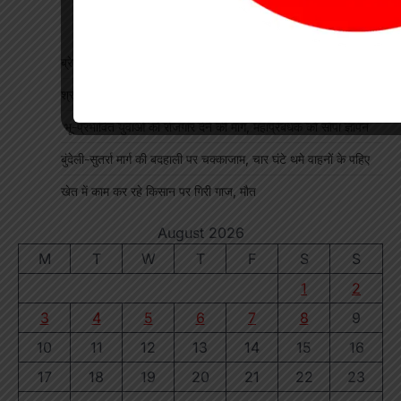
ब्रेकिंग : खेत में विवाद के बाद महिला की संदिग्ध मौत, पति फरार
श्रद्धा पेट्रोल पंप तिवारता में पुलिस का छापा गड़बड़ी की आशंका
भू-प्रभावित युवाओं को रोजगार देने की मांग, महाप्रबंधक को सौंपा ज्ञापन
बुंदेली-सुतर्रा मार्ग की बदहाली पर चक्काजाम, चार घंटे थमे वाहनों के पहिए
खेत में काम कर रहे किसान पर गिरी गाज, मौत
August 2026
M
T
W
T
F
S
S
1
2
3
4
5
6
7
8
9
10
11
12
13
14
15
16
17
18
19
20
21
22
23