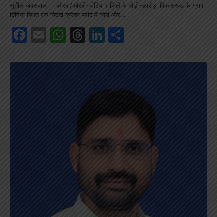
सुशील जयसवाल कोरबा/कोरबी-चोटिया। जिले के पोड़ी-उपरोड़ा विकासखंड के ग्राम
छिंदिया स्थित एक गिट्टी क्रेशर प्लांट में चोरी और…
Facebook
Email
WhatsApp
Threads
LinkedIn
Share