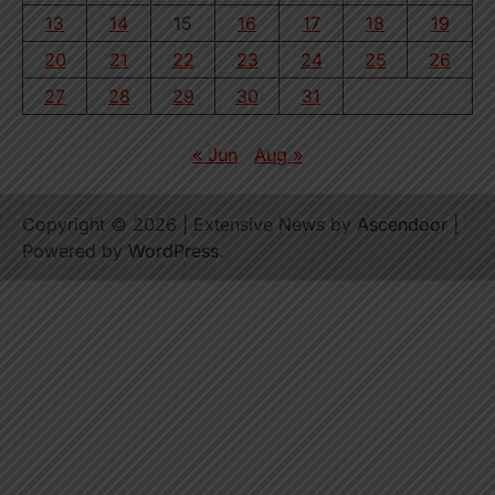
13
14
15
16
17
18
19
20
21
22
23
24
25
26
27
28
29
30
31
« Jun
Aug »
Copyright © 2026
| Extensive News by
Ascendoor
|
Powered by
WordPress
.