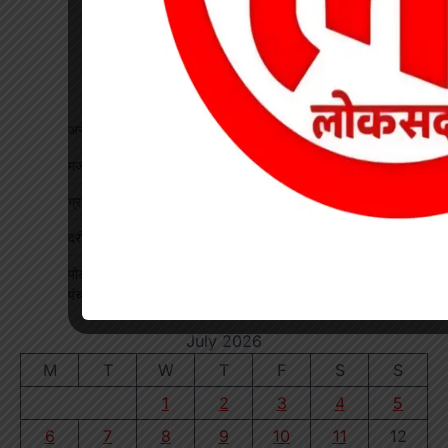
अनेक मांगों को लेकर एनएसयूआई ने किया चक्का जाम प्रदर्शन देखें
मजाक बना हादसा, 10 वर्षीय मासूम की मौत
ग्रामीणों ने खुद के खर्च से बनाई सड़क
दर्री में चक्का जाम आज
पोड़ी उपरोड़ा : वनांचल ग्राम घुंचचापुर में 3 महीने से ‘सचिव विहीन’,
पंचायत का कामकाज ठप्प, ग्रामीण परेशान
July 2026
M
T
W
T
F
S
S
1
2
3
4
5
6
7
8
9
10
11
12