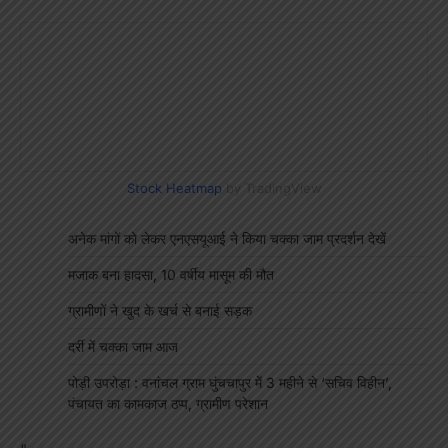
Stock Heatmap
by TradingView
अनेक मांगों को लेकर एनएसयूआई ने किया चक्का जाम प्रदर्शन देखें
मजाक बना हादसा, 10 वर्षीय मासूम की मौत
ग्रामीणों ने खुद के खर्च से बनाई सड़क
दर्री में चक्का जाम आज
पोड़ी उपरोड़ा : वनांचल ग्राम घुंचचापुर में 3 महीने से ‘सचिव विहीन’,
पंचायत का कामकाज ठप्प, ग्रामीण परेशान