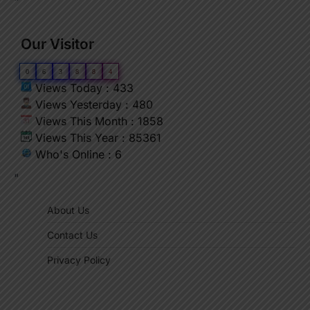
"
Our Visitor
0
6
3
8
8
4
Views Today : 433
Views Yesterday : 480
Views This Month : 1858
Views This Year : 85361
Who's Online : 6
"
About Us
Contact Us
Privacy Policy