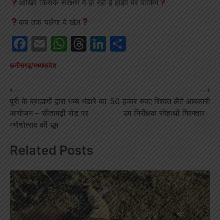
आखिर किसके संरक्षण में हो रही है हाईवे पर पार्किंग
कब तक चलेगा ये खेल
Facebook
Email
WhatsApp
Threads
LinkedIn
Share
छत्तीसगढ़/मध्यप्रदेश
Post
⟵
⟶
पुरी के ब्राह्मणों द्वारा भव्य भंडारे का
50 हजार रुपए रिश्वत लेते आबकारी
navigation
आयोजन – सीतामढ़ी रोड पर
उप निरीक्षक रंगेहाथों गिरफ्तार।
गणेशोत्सव की धूम
Related Posts