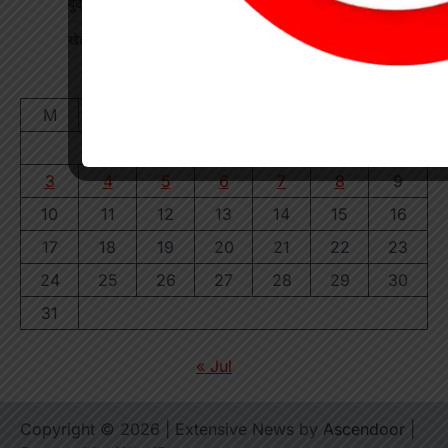
बुंदेली-सुतर्रा मार्ग की बदहाली पर चक्काजाम, चार घंटे थमे वाहनों के पहिए
खेत में काम कर रहे किसान पर गिरी गाज, मौत
August 2026
M
T
W
T
F
S
S
1
2
3
4
5
6
7
8
9
10
11
12
13
14
15
16
17
18
19
20
21
22
23
24
25
26
27
28
29
30
31
« Jul
Copyright © 2026
| Extensive News by
Ascendoor
|