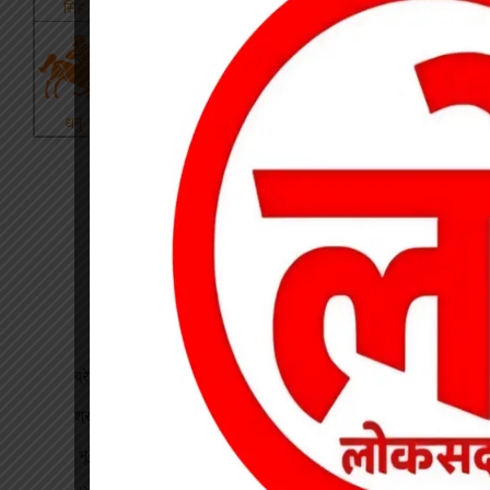
ब्रेकिंग : खेत में विवाद के बाद महिला की संदिग्ध मौत, पति फरार
श्रद्धा पेट्रोल पंप तिवारता में पुलिस का छापा गड़बड़ी की आशंका
भू-प्रभावित युवाओं को रोजगार देने की मांग, महाप्रबंधक को सौंपा ज्ञापन