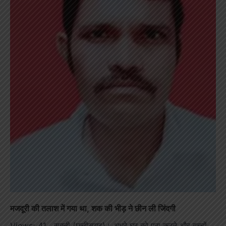
मजदूरी की तलाश में गया था, शक की भीड़ ने छीन ली जिंदगी
Views: 41 सक्ती (छत्तीसगढ़)। अधूरे घर को पूरा करने और बच्चों