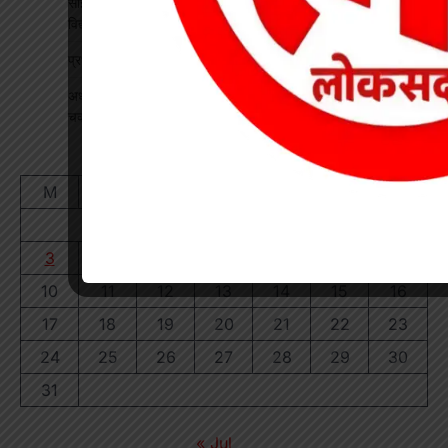
साइबर सुरक्षा एवं छात्र कानून जागरूकता कार्यक्रम आयोजित, प्रतिभावान
विद्यार्थियों का हुआ सम्मान
प्रधान पाठक पर हमला, स्कूल का चपरासी गिरफ्तार
अधीक्षिका को हटाने की मांग पर छात्राओं का फूटा गुस्सा, NH-130 पर
चक्काजाम से घंटों थमा यातायात
August 2026
M
T
W
T
F
S
S
1
2
3
4
5
6
7
8
9
10
11
12
13
14
15
16
17
18
19
20
21
22
23
24
25
26
27
28
29
30
31
« Jul